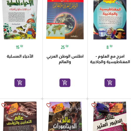
₪
₪
₪
15
25
8
امرح مع العلوم -
اطلس الوطن العربي
الأحياء المسلية
المغناطيسية والجاذبية
والعالم
add_shopping_cart
add_shopping_cart
add_shopping_cart
favorite_border
favorite_border
favorite_border