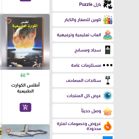
بازل Puzzle
تلوين للصغار والكبار
favorite_border
العاب تعليمية وترفيهية
سجاد ومسابح
مستلزمات عامة
₪
60
ستاندات المصاحف
أطلس الكوارث
الطبيعية
عرض كل المنتجات
add_shopping_cart
وصل حديثاً
عروض وخصومات لفترة
محدودة
favorite_border