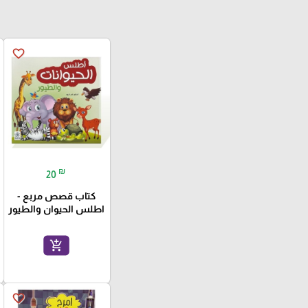
favorite_border
₪
20
كتاب قصص مربع -
اطلس الحيوان والطيور
add_shopping_cart
favorite_border