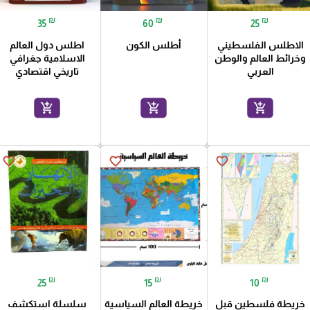
₪
₪
₪
35
60
25
الاطلس الفلسطيني
أطلس الكون
اطلس دول العالم
وخرائط العالم والوطن
الاسلامية جغرافي
العربي
تاريخي اقتصادي
add_shopping_cart
add_shopping_cart
add_shopping_cart
favorite_border
favorite_border
favorite_border
₪
₪
₪
25
15
10
خريطة فلسطين قبل
خريطة العالم السياسية
سلسلة استكشف