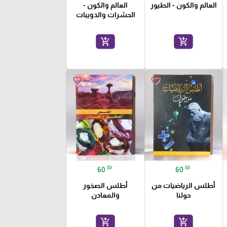
العالم والكون - الطيور
العالم والكون -
الحشرات والدويبات
add_shopping_cart
add_shopping_cart
favorite_border
favorite_border
₪
₪
60
60
أطلس الرياضيات من
أطلس الصخور
حولنا
والمعادن
add_shopping_cart
add_shopping_cart