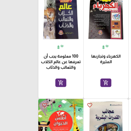
₪
₪
8
8
الكهرباء وتجاربها
100 معلومة يجب أن
المثيرة
تعرفها عن عالم الكلاب
والثعالب والذئاب
add_shopping_cart
add_shopping_cart
favorite_border
favorite_border