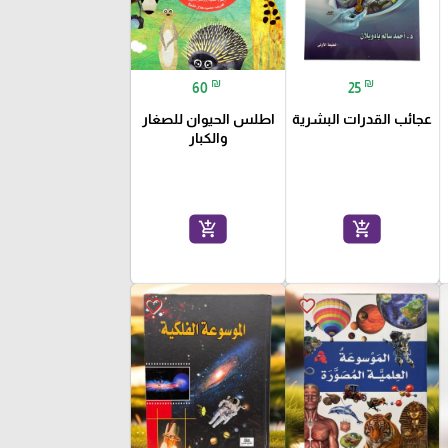
₪
₪
60
25
عجائب القدرات البشرية
اطلس الحيوان للصغار
والكبار
add_shopping_cart
add_shopping_cart
favorite_border
favorite_border