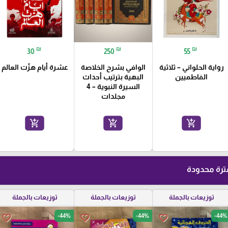
₪
₪
₪
30
250
55
رواية الحلواني – ثلاثية
الوافي بشرح الخلاصة
عشرة أيام هزّت العالم
الفاطميين
البهية بترتيب أحداث
السيرة النبوية – 4
مجلدات
add_shopping_cart
add_shopping_cart
add_shopping_cart
رة محدودة
توزيعات بالجملة
توزيعات بالجملة
توزيعات بالجملة
-44%
-44%
-44%
favorite_border
favorite_border
favorite_border