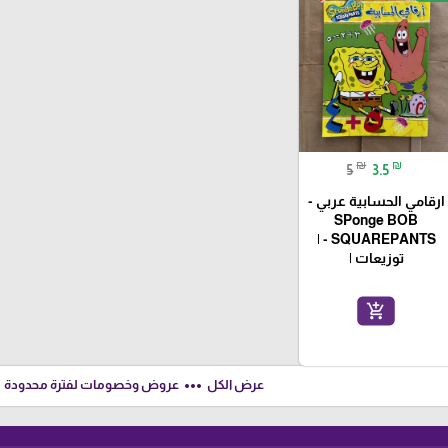
₪
₪
5
3.5
ارقامي الحسابية عربي -
SPonge BOB
SQUAREPANTS - |
توزيعات |
add_shopping_cart
ft
more_horiz
عرض الكل
عروض وخصومات لفترة محدودة