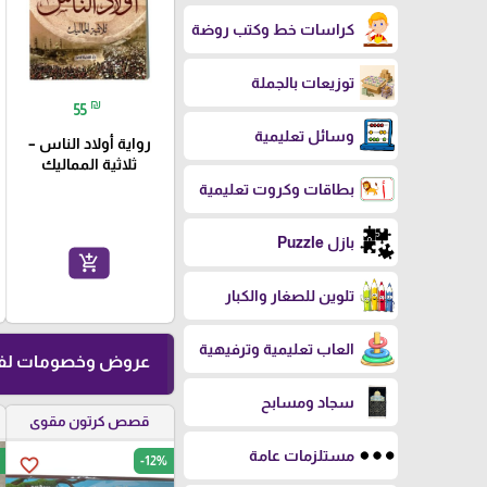
كراسات خط وكتب روضة
توزيعات بالجملة
₪
55
وسائل تعليمية
رواية أولاد الناس –
ثلاثية المماليك
بطاقات وكروت تعليمية
بازل Puzzle
add_shopping_cart
تلوين للصغار والكبار
العاب تعليمية وترفيهية
عروض وخصومات لفت
سجاد ومسابح
قصص كرتون مقوى
مستلزمات عامة
-12%
favorite_border