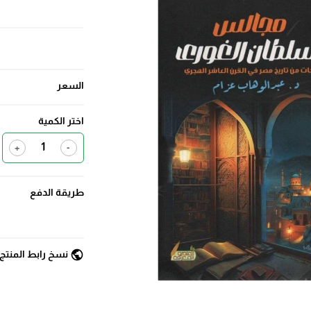
السعر
اختر الكمية
+
-
طريقة الدفع
public
نسخ رابط المنتج