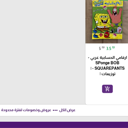
₪
₪
5
3.5
ارقامي الحسابية عربي -
SPonge BOB
SQUAREPANTS - |
توزيعات |
add_shopping_cart
ft
more_horiz
عرض الكل
عروض وخصومات لفترة محدودة