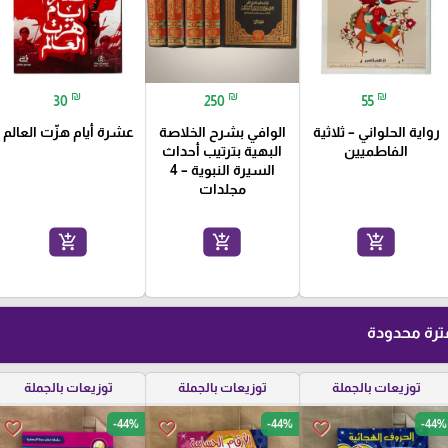
₪
₪
₪
30
250
55
رواية الحلواني – ثلاثية
الوافي بشرح الخلاصة
عشرة أيام هزّت العالم
الفاطميين
البهية بترتيب أحداث
السيرة النبوية – 4
مجلدات
add_shopping_cart
add_shopping_cart
add_shopping_cart
رة محدودة
توزيعات بالجملة
توزيعات بالجملة
توزيعات بالجملة
-44%
-44%
-44%
favorite_border
favorite_border
favorite_border