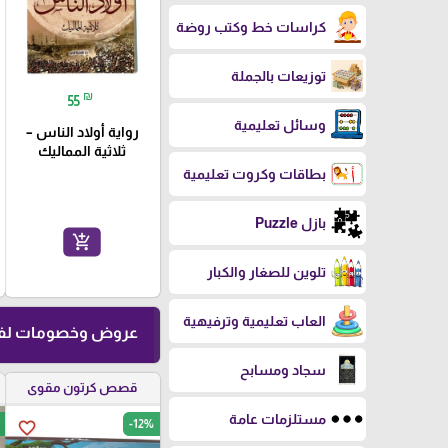
كراسات خط وكتب روضة
توزيعات بالجملة
₪
55
وسائل تعليمية
رواية أولاد الناس –
ثلاثية المماليك
بطاقات وكروت تعليمية
بازل Puzzle
add_shopping_cart
تلوين للصغار والكبار
العاب تعليمية وترفيهية
عروض وخصومات لفت
سجاد ومسابح
قصص كرتون مقوى
مستلزمات عامة
-12%
favorite_border