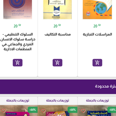
₪
₪
₪
20
20
20
المراسلات التجارية
محاسبة التكاليف
السلوك التنظيمي -
دراسة سلوك الانسان
الفردي والجماعي في
المنظمات الادارية
add_shopping_cart
add_shopping_cart
add_shopping_cart
رة محدودة
توزيعات بالجملة
توزيعات بالجملة
توزيعات بالجملة
-44%
-44%
-44%
favorite_border
favorite_border
favorite_border