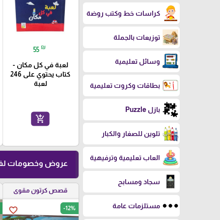
كراسات خط وكتب روضة
توزيعات بالجملة
₪
55
وسائل تعليمية
لعبة في كل مكان -
كتاب يحتوي على 246
لعبة
بطاقات وكروت تعليمية
بازل Puzzle
add_shopping_cart
تلوين للصغار والكبار
العاب تعليمية وترفيهية
عروض وخصومات لفت
سجاد ومسابح
قصص كرتون مقوى
مستلزمات عامة
-12%
favorite_border