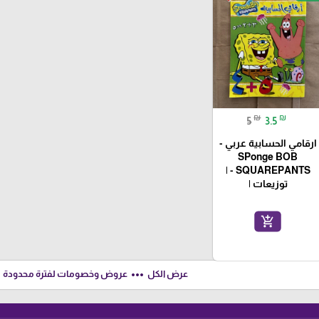
₪
₪
5
3.5
ارقامي الحسابية عربي -
SPonge BOB
SQUAREPANTS - |
توزيعات |
add_shopping_cart
ft
more_horiz
عرض الكل
عروض وخصومات لفترة محدودة