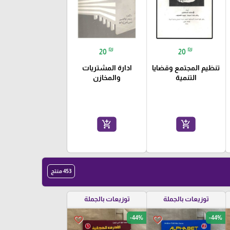
₪
₪
20
20
تنظيم المجتمع وقضايا
ادارة المشتريات
التنمية
والمخازن
add_shopping_cart
add_shopping_cart
453 منتج
توزيعات بالجملة
توزيعات بالجملة
-44%
-44%
favorite_border
favorite_border