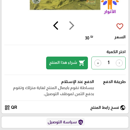
arrow_back_ios
arrow_forward_ios
favorite_border
السعر
₪
30
اختر الكمية
shopping_cart
شراء هذا المنتج
+
-
طريقة الدفع
الدفع عند الإستلام
ببساطة نقوم بايصال المنتج لغاية منزلك وتقوم
بدفع الثمن لموظف التوصيل.
qr_code
public
نسخ رابط المنتج
QR
policy
سياسة التوصيل