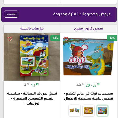
عروض وخصومات لفترة محدودة
453 منتج
قصص كرتون مقوى
توزيعات بالجملة
-44%
-12%
favorite_border
favorite_border
₪
₪
₪
₪
2
1.1
40
20 - 35
مجسمات توتة في عالم الاحلام -
نسخ الحروف الهجائية - سلسلة
قصص علمية مبسطة للاطفال
التعليم التمهيدي المصغرة - |
توزيعات |