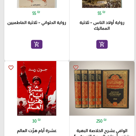
₪
₪
55
55
رواية أولاد الناس – ثلاثية
رواية الحلواني – ثلاثية الفاطميين
المماليك
add_shopping_cart
add_shopping_cart
favorite_border
favorite_border
₪
₪
30
250
الوافي بشرح الخلاصة البهية
عشرة أيام هزّت العالم