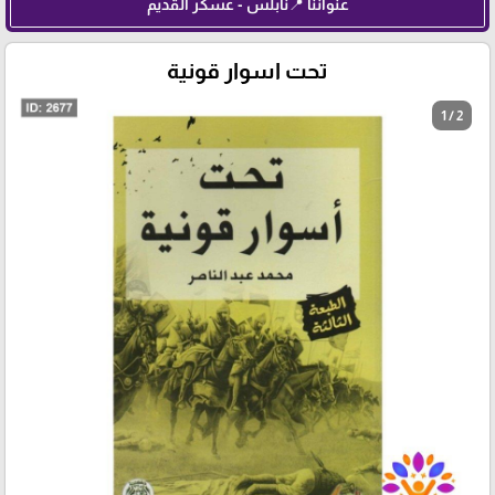
عنواننا 📍نابلس - عسكر القديم
تحت اسوار قونية
1 / 2