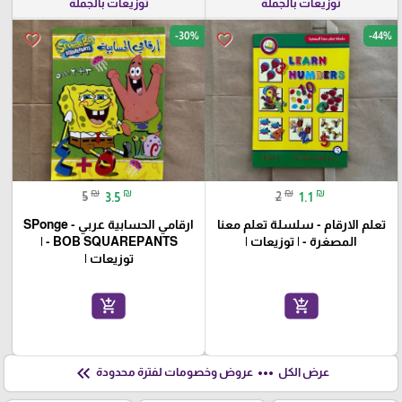
توزيعات بالجملة
توزيعات بالجملة
-30%
-44%
favorite_border
favorite_border
₪
₪
₪
₪
5
3.5
2
1.1
تعلم الارقام - سلسلة تعلم معنا
ارقامي الحسابية عربي - SPonge
المصغرة - | توزيعات |
BOB SQUAREPANTS - |
توزيعات |
add_shopping_cart
add_shopping_cart
keyboard_double_arrow_left
more_horiz
عرض الكل
عروض وخصومات لفترة محدودة