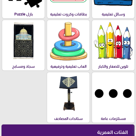
وسائل تعليمية
بطاقات وكروت تعليمية
بازل Puzzle
تلوين للصغار والكبار
العاب تعليمية وترفيهية
سجاد ومسابح
مستلزمات عامة
ستاندات المصاحف
الفئات العمرية