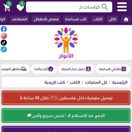
0
0
search
shopping_cart
favorite
home
الكل
الكتب
كتب مساعدة
قصص الاطفال
المصاحف
كرا
commute
emoji_emotions
account_box
ballot
طلباتي السابقة
دخول تجار الجملة
آراء زبائننا
مناطق التوصيل
الرئيسية
كل المنتجات
الكتب
كتب تاريخية
توصيل متوفرة داخل فلسطين 🇵🇸 خلال 48 ساعة ⏳
الدفع عند الاستلام 💰 | شحن سريع وآمن 🚚