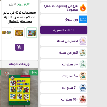
₪
₪
40
20 - 35
عروض وخصومات لفترة
محدودة
مجسمات توتة في عالم
الاحلام - قصص علمية
ون سوق
مبسطة للاطفال
الفئات العمرية
اصغر من سنة
add_shopping_cart
اكبر من سنة
توزيعات بالجملة
+ 3 سنوات
-44%
favorite_border
+ 5 سنوات
+ 7 سنوات
+10 سنوات