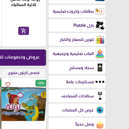
ثلاثية المماليك
بطاقات وكروت تعليمية
بازل Puzzle
add_shopping_cart
تلوين للصغار والكبار
العاب تعليمية وترفيهية
عروض وخصومات لفت
سجاد ومسابح
قصص كرتون مقوى
مستلزمات عامة
-12%
favorite_border
ستاندات المصاحف
عرض كل المنتجات
وصل حديثاً