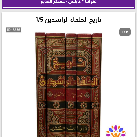
عنواننا 📍نابلس - عسكر القديم
تاريخ الخلفاء الراشدين 1/5
1 / 6