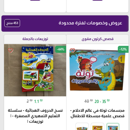
عروض وخصومات لفترة محدودة
453 منتج
قصص كرتون مقوى
توزيعات بالجملة
-44%
-12%
favorite_border
favorite_border
₪
₪
₪
₪
2
1.1
40
20 - 35
مجسمات توتة في عالم الاحلام -
نسخ الحروف الهجائية - سلسلة
قصص علمية مبسطة للاطفال
التعليم التمهيدي المصغرة - |
توزيعات |