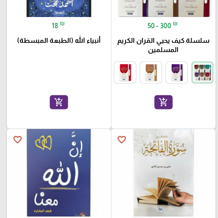
₪
₪
18
50 - 300
سلسلة كيف يحيي القران الكريم
أنبياء الله (الطبعة المبسطة)
المسلمين
add_shopping_cart
add_shopping_cart
favorite_border
favorite_border