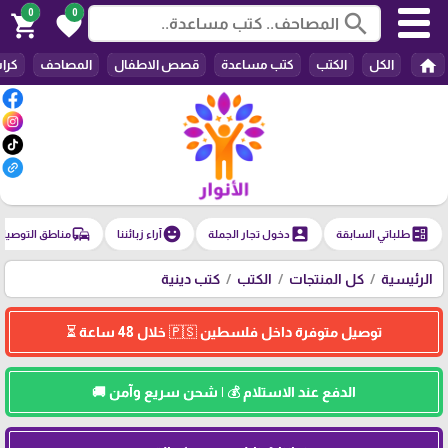
0
0
search
shopping_cart
favorite
home
الكل
الكتب
كتب مساعدة
قصص الاطفال
المصاحف
كرا
commute
emoji_emotions
account_box
ballot
طلباتي السابقة
دخول تجار الجملة
آراء زبائننا
مناطق التوصيل
الرئيسية
كل المنتجات
الكتب
كتب دينية
توصيل متوفرة داخل فلسطين 🇵🇸 خلال 48 ساعة ⏳
الدفع عند الاستلام 💰 | شحن سريع وآمن 🚚