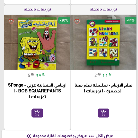
توزيعات بالجملة
توزيعات بالجملة
-30%
-44%
favorite_border
favorite_border
₪
₪
₪
₪
5
3.5
2
1.1
تعلم الارقام - سلسلة تعلم معنا
ارقامي الحسابية عربي - SPonge
المصغرة - | توزيعات |
BOB SQUAREPANTS - |
توزيعات |
add_shopping_cart
add_shopping_cart
keyboard_double_arrow_left
more_horiz
عرض الكل
عروض وخصومات لفترة محدودة