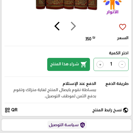
arrow_back_ios
arrow_forward_ios
favorite_border
السعر
₪
350
اختر الكمية
shopping_cart
شراء هذا المنتج
+
-
طريقة الدفع
الدفع عند الإستلام
ببساطة نقوم بايصال المنتج لغاية منزلك وتقوم
بدفع الثمن لموظف التوصيل.
qr_code
public
نسخ رابط المنتج
QR
policy
سياسة التوصيل