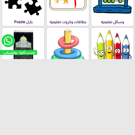
وسائل تعليمية
بطاقات وكروت تعليمية
بازل Puzzle
تحدث الينا - واتسا
تلوين للصغار والكبار
العاب تعليمية وترفيهية
سجاد ومسابح
مستلزمات عامة
ستاندات المصاحف