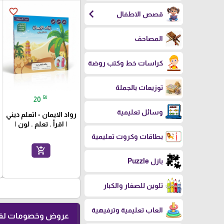
favorite_border
chevron_left
قصص الاطفال
المصاحف
كراسات خط وكتب روضة
توزيعات بالجملة
₪
20
وسائل تعليمية
رواد الايمان - اتعلم ديني
| اقرأ . تعلم . لون |
بطاقات وكروت تعليمية
add_shopping_cart
بازل Puzzle
تلوين للصغار والكبار
العاب تعليمية وترفيهية
عروض وخصومات لفت