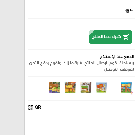
₪
18
shopping_cart
شراء هذا المنتج
الدفع عند الإستلام
ببساطة نقوم بايصال المنتج لغاية منزلك وتقوم بدفع الثمن
لموظف التوصيل.
add
qr_code
QR