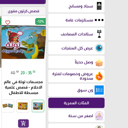
سجاد ومسابح
قصص كرتون مقوى
مستلزمات عامة
-12%
favorite_border
ستاندات المصاحف
عرض كل المنتجات
وصل حديثاً
₪
₪
40
20 - 35
عروض وخصومات لفترة
محدودة
مجسمات توتة في عالم
الاحلام - قصص علمية
ون سوق
مبسطة للاطفال
الفئات العمرية
اصغر من سنة
add_shopping_cart