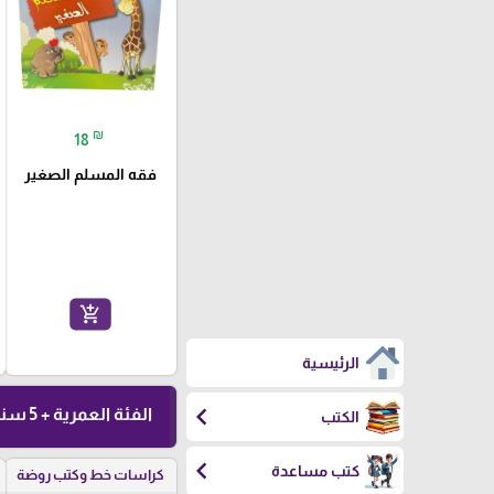
₪
18
فقه المسلم الصغير
add_shopping_cart
الرئيسية
chevron_left
الفئة العمرية + 5 سنوات
الكتب
chevron_left
كتب مساعدة
كراسات خط وكتب روضة