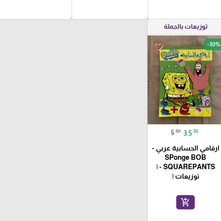
توزيعات بالجملة
-30%
favorite_border
₪
₪
5
3.5
ارقامي الحسابية عربي -
SPonge BOB
SQUAREPANTS - |
توزيعات |
add_shopping_cart