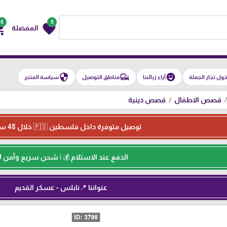
0
0
g_cart
favorite
المفضلة
security
commute
emoji_emotions
ول تجار الجملة
آراء زبائننا
مناطق التوصيل
سياسة المتجر
قصص الاطفال
قصص دينية
توصيل متوفرة داخل فلسطين 🇵🇸 خلال 48 ساعة ⏳
الدفع عند الاستلام 💰 | شحن سريع وآمن 
عنواننا 📍نابلس - عسكر القديم