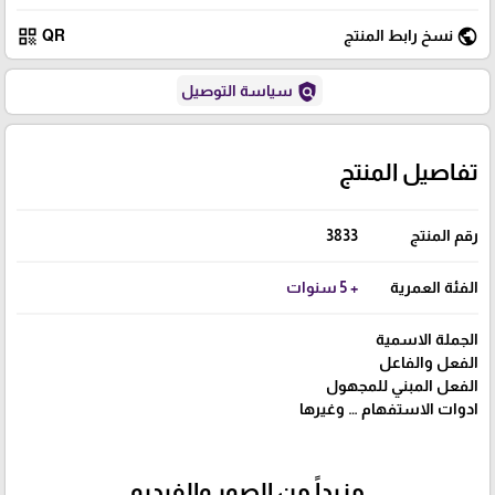
qr_code
public
نسخ رابط المنتج
QR
policy
سياسة التوصيل
تفاصيل المنتج
رقم المنتج
3833
الفئة العمرية
+ 5 سنوات
الجملة الاسمية
الفعل والفاعل
الفعل المبني للمجهول
ادوات الاستفهام … وغيرها
مزيداً من الصور والفيديو