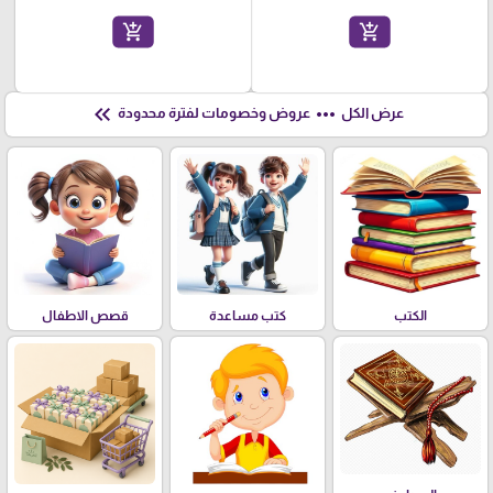
add_shopping_cart
add_shopping_cart
keyboard_double_arrow_left
more_horiz
عرض الكل
عروض وخصومات لفترة محدودة
الكتب
كتب مساعدة
قصص الاطفال