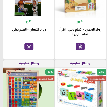
₪
₪
15
20
رواد الايمان - اتعلم ديني | اقرأ .
رواد الايمان - اتعلم ديني
تعلم . لون |
add_shopping_cart
add_shopping_cart
وسائل تعليمية
وسائل تعليمية
-10%
-22%
favorite_border
favorite_border
كمية محدودة
كمية محدودة