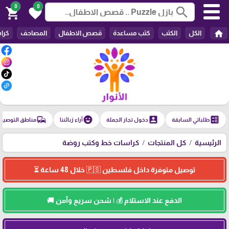
0
0
search
shopping_cart
favorite
home
الكل
الكتب
كتب مساعدة
قصص الاطفال
المصاحف
كرا
commute
emoji_emotions
account_box
ballot
طلباتي السابقة
دخول تجار الجملة
آراء زبائننا
مناطق التوصيل
الرئيسية
كل المنتجات
كراسات خط وكتب روضة
توصيل متوفرة داخل فلسطين 🇵🇸 خلال 48 ساعة ⏳
الدفع عند الاستلام 💰 | شحن سريع وآمن 🚚