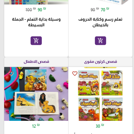
₪
₪
₪
₪
100
90
90
70
تعلم رسم وكتابة الحروف
وسيلة بداية التعلم - الجملة
بالخيطان
البسيطة
add_shopping_cart
add_shopping_cart
قصص كرتون مقوى
قصص الاطفال
favorite_border
favorite_border
₪
₪
12
30