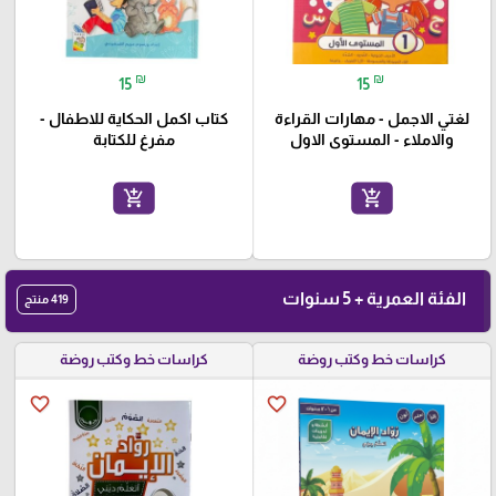
₪
₪
15
15
لغتي الاجمل - مهارات القراءة
كتاب اكمل الحكاية للاطفال -
والاملاء - المستوى الاول
مفرغ للكتابة
add_shopping_cart
add_shopping_cart
الفئة العمرية + 5 سنوات
419 منتج
كراسات خط وكتب روضة
كراسات خط وكتب روضة
favorite_border
favorite_border