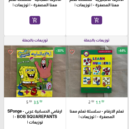
معنا المصغرة - | توزيعات |
معنا المصغرة - | توزيعات |
add_shopping_cart
add_shopping_cart
توزيعات بالجملة
توزيعات بالجملة
-30%
-44%
favorite_border
favorite_border
₪
₪
₪
₪
5
3.5
2
1.1
تعلم الارقام - سلسلة تعلم معنا
ارقامي الحسابية عربي - SPonge
المصغرة - | توزيعات |
BOB SQUAREPANTS - |
توزيعات |