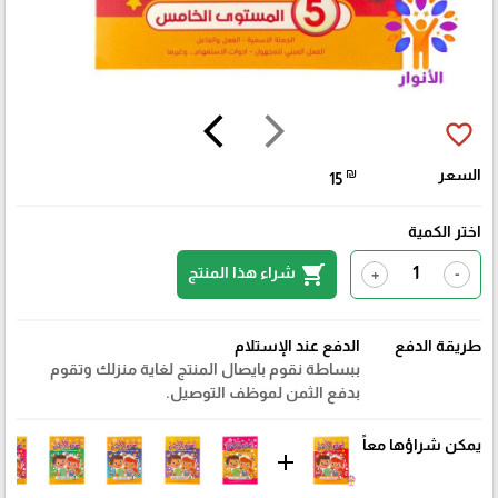
arrow_back_ios
arrow_forward_ios
favorite_border
السعر
₪
15
اختر الكمية
shopping_cart
شراء هذا المنتج
+
-
طريقة الدفع
الدفع عند الإستلام
ببساطة نقوم بايصال المنتج لغاية منزلك وتقوم
بدفع الثمن لموظف التوصيل.
يمكن شراؤها معاً
add