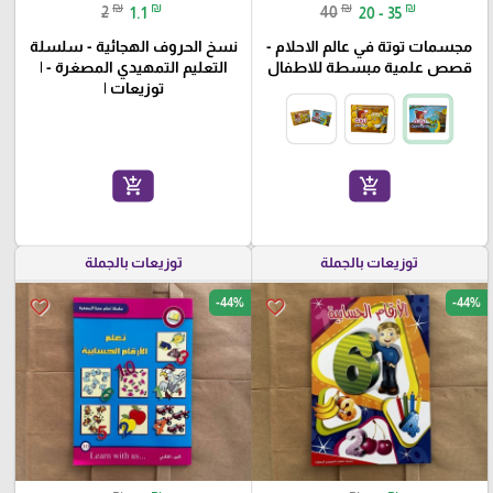
₪
₪
₪
₪
2
1.1
40
20 - 35
مجسمات توتة في عالم الاحلام -
نسخ الحروف الهجائية - سلسلة
قصص علمية مبسطة للاطفال
التعليم التمهيدي المصغرة - |
توزيعات |
add_shopping_cart
add_shopping_cart
توزيعات بالجملة
توزيعات بالجملة
-44%
-44%
favorite_border
favorite_border