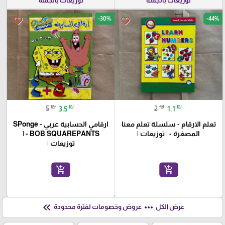
توزيعات بالجملة
توزيعات بالجملة
-30%
-44%
favorite_border
favorite_border
₪
₪
₪
₪
5
3.5
2
1.1
تعلم الارقام - سلسلة تعلم معنا
ارقامي الحسابية عربي - SPonge
المصغرة - | توزيعات |
BOB SQUAREPANTS - |
توزيعات |
add_shopping_cart
add_shopping_cart
keyboard_double_arrow_left
more_horiz
عرض الكل
عروض وخصومات لفترة محدودة