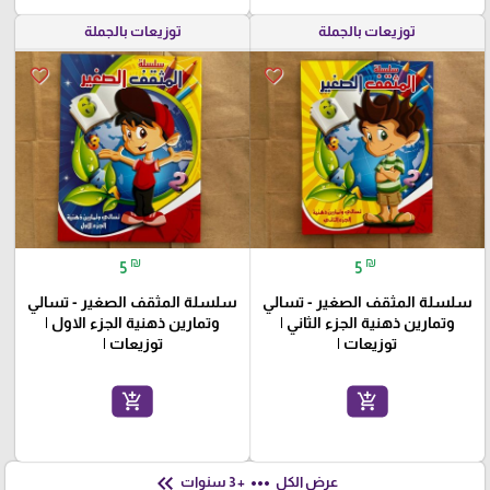
توزيعات بالجملة
توزيعات بالجملة
favorite_border
favorite_border
₪
₪
5
5
سلسلة المثقف الصغير - تسالي
سلسلة المثقف الصغير - تسالي
وتمارين ذهنية الجزء الثاني |
وتمارين ذهنية الجزء الاول |
توزيعات |
توزيعات |
add_shopping_cart
add_shopping_cart
keyboard_double_arrow_left
more_horiz
عرض الكل
+ 3 سنوات