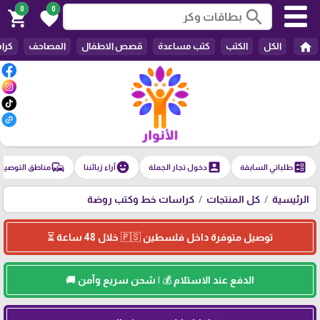
0
0
search
shopping_cart
favorite
home
الكل
الكتب
كتب مساعدة
قصص الاطفال
المصاحف
كرا
commute
emoji_emotions
account_box
ballot
طلباتي السابقة
دخول تجار الجملة
آراء زبائننا
مناطق التوصيل
الرئيسية
كل المنتجات
كراسات خط وكتب روضة
توصيل متوفرة داخل فلسطين 🇵🇸 خلال 48 ساعة ⏳
الدفع عند الاستلام 💰 | شحن سريع وآمن 🚚