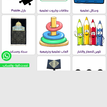
وسائل تعليمية
بطاقات وكروت تعليمية
بازل Puzzle
تلوين للصغار والكبار
العاب تعليمية وترفيهية
سجاد ومسابح
تحدث الينا - واتساب
مستلزمات عامة
ستاندات المصاحف
الفئات العمرية