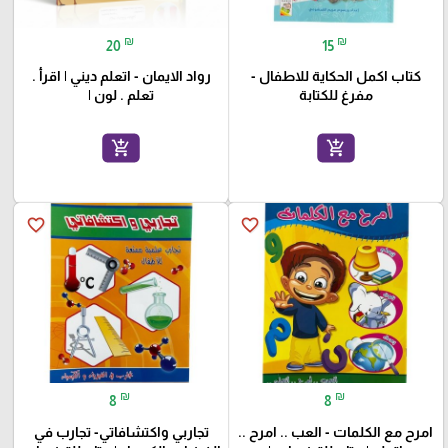
₪
₪
20
15
كتاب اكمل الحكاية للاطفال -
رواد الايمان - اتعلم ديني | اقرأ .
مفرغ للكتابة
تعلم . لون |
add_shopping_cart
add_shopping_cart
favorite_border
favorite_border
₪
₪
8
8
امرح مع الكلمات - العب .. امرح ..
تجاربي واكتشافاتي- تجارب في