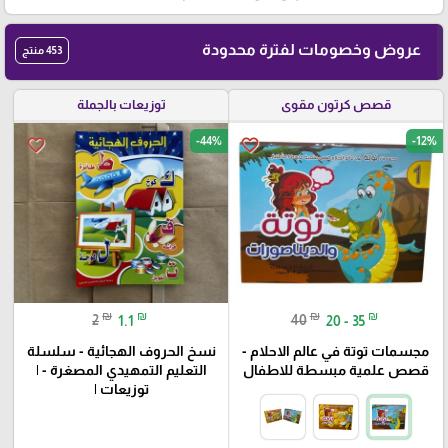
عروض وخصومات لفترة محدودة
453 منتج
قصص كرتون مقوى
توزيعات بالجملة
-44%
-12%
favorite_border
favorite_border
₪
₪
₪
₪
2
1.1
40
20 - 35
مجسمات توتة في عالم الاحلام -
نسخ الحروف الهجائية - سلسلة
قصص علمية مبسطة للاطفال
التعليم التمهيدي المصغرة - |
توزيعات |