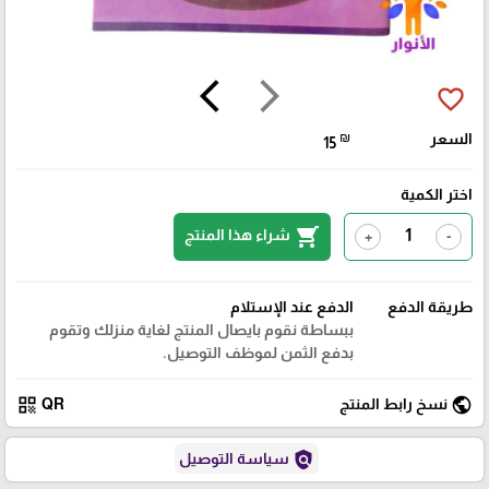
arrow_back_ios
arrow_forward_ios
favorite_border
السعر
₪
15
اختر الكمية
shopping_cart
شراء هذا المنتج
+
-
طريقة الدفع
الدفع عند الإستلام
ببساطة نقوم بايصال المنتج لغاية منزلك وتقوم
بدفع الثمن لموظف التوصيل.
qr_code
public
نسخ رابط المنتج
QR
policy
سياسة التوصيل