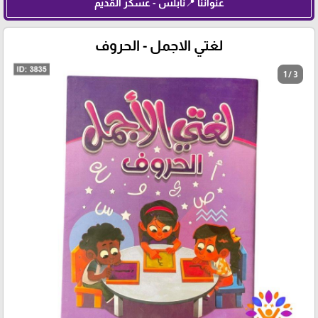
عنواننا 📍نابلس - عسكر القديم
لغتي الاجمل - الحروف
1 / 3