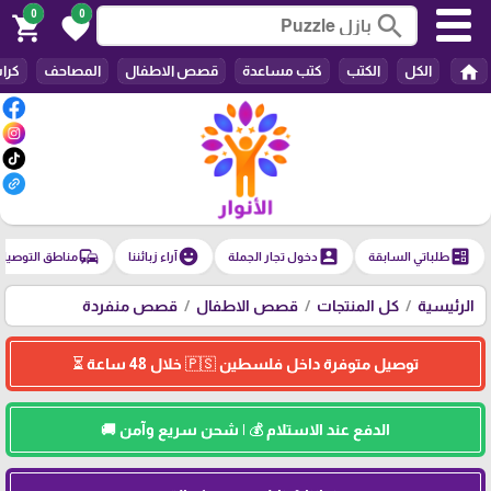
0
0
search
shopping_cart
favorite
home
الكل
الكتب
كتب مساعدة
قصص الاطفال
المصاحف
كرا
commute
emoji_emotions
account_box
ballot
طلباتي السابقة
دخول تجار الجملة
آراء زبائننا
مناطق التوصيل
الرئيسية
كل المنتجات
قصص الاطفال
قصص منفردة
توصيل متوفرة داخل فلسطين 🇵🇸 خلال 48 ساعة ⏳
الدفع عند الاستلام 💰 | شحن سريع وآمن 🚚