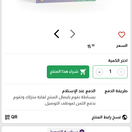
arrow_back_ios
arrow_forward_ios
favorite_border
السعر
₪
15
اختر الكمية
shopping_cart
شراء هذا المنتج
+
-
طريقة الدفع
الدفع عند الإستلام
ببساطة نقوم بايصال المنتج لغاية منزلك وتقوم
بدفع الثمن لموظف التوصيل.
qr_code
public
نسخ رابط المنتج
QR
policy
سياسة التوصيل