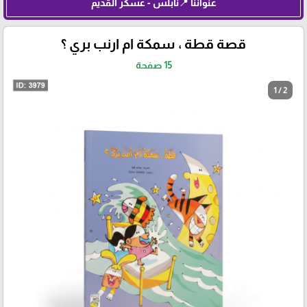
عنواننا 📍نابلس - عسكر القديم
قصة قطة ، سمكة ام ارنب بري ؟
15 صفحة
1 / 2