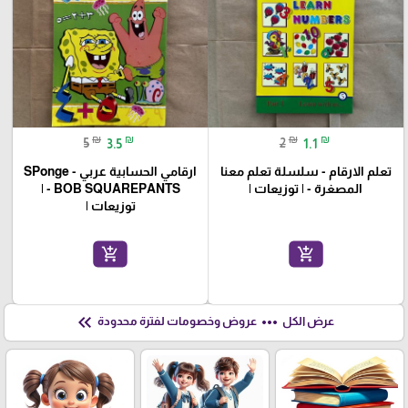
₪
₪
₪
₪
5
3.5
2
1.1
تعلم الارقام - سلسلة تعلم معنا
ارقامي الحسابية عربي - SPonge
المصغرة - | توزيعات |
BOB SQUAREPANTS - |
توزيعات |
add_shopping_cart
add_shopping_cart
keyboard_double_arrow_left
more_horiz
عرض الكل
عروض وخصومات لفترة محدودة