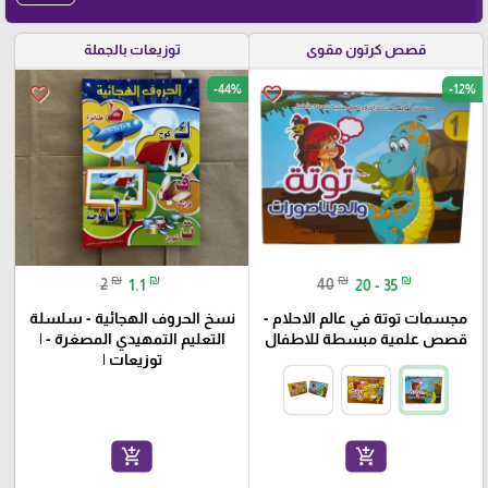
قصص كرتون مقوى
توزيعات بالجملة
-44%
-12%
favorite_border
favorite_border
₪
₪
₪
₪
2
1.1
40
20 - 35
مجسمات توتة في عالم الاحلام -
نسخ الحروف الهجائية - سلسلة
قصص علمية مبسطة للاطفال
التعليم التمهيدي المصغرة - |
توزيعات |
add_shopping_cart
add_shopping_cart