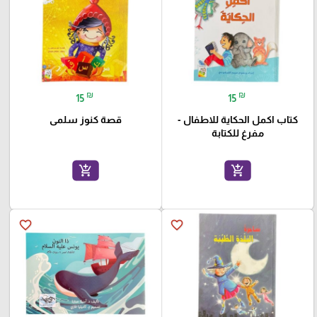
₪
₪
15
15
كتاب اكمل الحكاية للاطفال -
قصة كنوز سلمى
مفرغ للكتابة
add_shopping_cart
add_shopping_cart
favorite_border
favorite_border