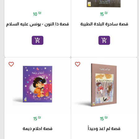
₪
₪
10
15
قصة ساحرة البلدة الطيبة
قصة ذا النون - يونس عليه السلام
add_shopping_cart
add_shopping_cart
favorite_border
favorite_border
₪
₪
15
15
قصة لم اعد وحيداً
قصة احلام ديمة