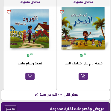
قصص منفردة
قصص منفردة
favorite_border
favorite_border
₪
₪
15
15
قصة ايام على شاطئ البحر
قصة رسام ماهر
add_shopping_cart
add_shopping_cart
keyboard_double_arrow_left
more_horiz
عرض الكل
اكبر من سنة
عروض وخصومات لفترة محدودة
453 منتج