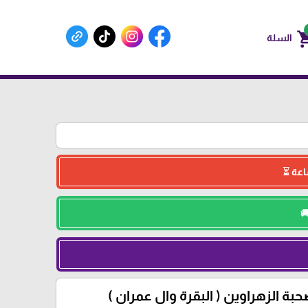
shoppin
السلة
بة الزهراوين ( البقرة وال عمران )