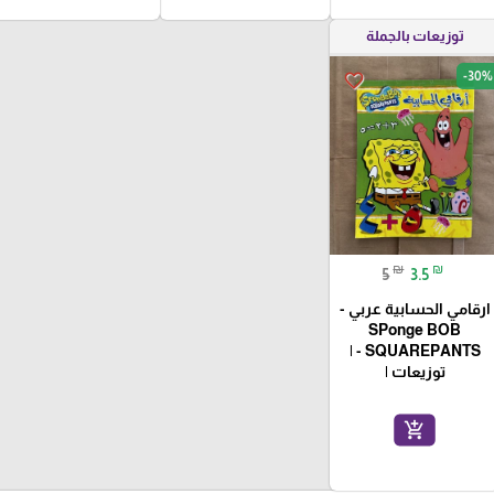
توزيعات بالجملة
-30%
favorite_border
₪
₪
5
3.5
ارقامي الحسابية عربي -
SPonge BOB
SQUAREPANTS - |
توزيعات |
add_shopping_cart