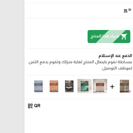
₪
35
shopping_cart
شراء هذا المنتج
الدفع عند الإستلام
ببساطة نقوم بايصال المنتج لغاية منزلك وتقوم بدفع الثمن
لموظف التوصيل.
add
qr_code
QR