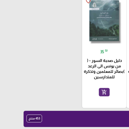
favorite_border
₪
35
دليل صحبة السور - (
من يونس الى الرعد
)بصائر للمعلمين وتذكرة
للمتدارسين
add_shopping_cart
453 منتج