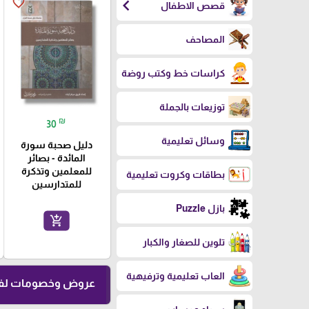
chevron_left
favorite_border
قصص الاطفال
المصاحف
كراسات خط وكتب روضة
توزيعات بالجملة
₪
30
وسائل تعليمية
دليل صحبة سورة
المائدة - بصائر
للمعلمين وتذكرة
بطاقات وكروت تعليمية
للمتدارسين
بازل Puzzle
add_shopping_cart
تلوين للصغار والكبار
العاب تعليمية وترفيهية
عروض وخصومات لفت