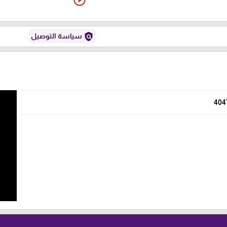
play_circle_outline
policy
سياسة التوصيل
404