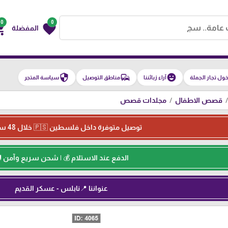
0
0
g_cart
favorite
المفضلة
security
commute
emoji_emotions
ول تجار الجملة
آراء زبائننا
مناطق التوصيل
سياسة المتجر
قصص الاطفال
مجلدات قصص
توصيل متوفرة داخل فلسطين 🇵🇸 خلال 48 ساعة ⏳
الدفع عند الاستلام 💰 | شحن سريع وآمن 
عنواننا 📍نابلس - عسكر القديم