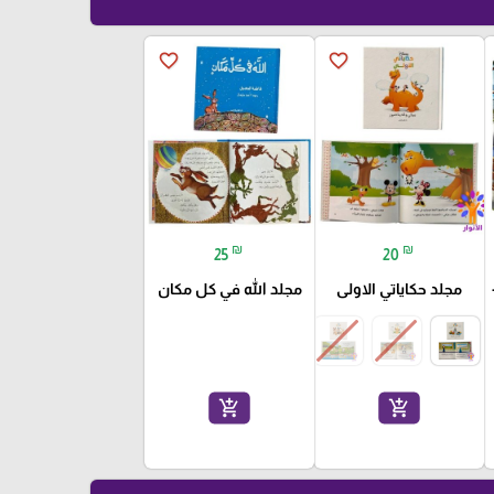
favorite_border
favorite_border
₪
₪
25
20
مجلد حكاياتي الاولى
مجلد الله في كل مكان
add_shopping_cart
add_shopping_cart