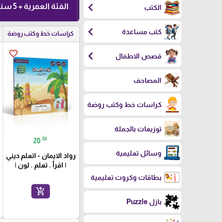
chevron_left
الفئة العمرية + 5 سنوات
الكتب
chevron_left
كتب مساعدة
كراسات خط وكتب روضة
favorite_border
chevron_left
قصص الاطفال
المصاحف
كراسات خط وكتب روضة
توزيعات بالجملة
₪
20
وسائل تعليمية
رواد الايمان - اتعلم ديني
| اقرأ . تعلم . لون |
بطاقات وكروت تعليمية
add_shopping_cart
بازل Puzzle