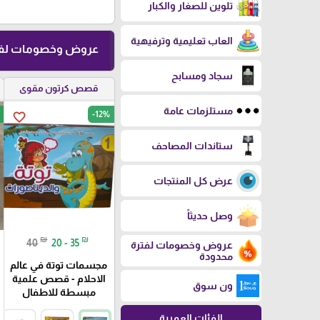
تلوين للصغار والكبار
العاب تعليمية وترفيهية
عروض وخصومات لفت
سجاد ومسابح
قصص كرتون مقوى
مستلزمات عامة
-12%
favorite_border
ستاندات المصاحف
عرض كل المنتجات
وصل حديثاً
₪
₪
40
20 - 35
عروض وخصومات لفترة
محدودة
مجسمات توتة في عالم
الاحلام - قصص علمية
ون سوق
مبسطة للاطفال
الفئات العمرية