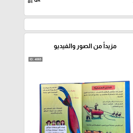
qr_code
QR
مزيداً من الصور والفيديو