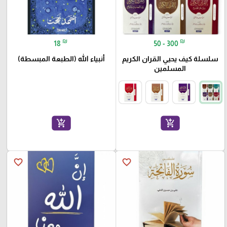
₪
₪
18
50 - 300
سلسلة كيف يحيي القران الكريم
أنبياء الله (الطبعة المبسطة)
المسلمين
add_shopping_cart
add_shopping_cart
favorite_border
favorite_border