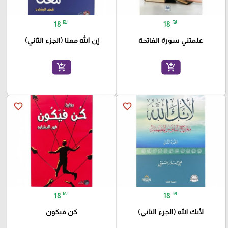
₪
₪
18
18
علمتني سورة الفاتحة
إن الله معنا (الجزء الثاني)
add_shopping_cart
add_shopping_cart
favorite_border
favorite_border
₪
₪
18
18
لأنك الله (الجزء الثاني)
كن فيكون