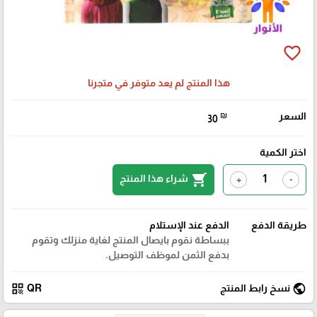
favorite_border
هذا المنتج لم يعد متوفر في متجرنا
السعر
₪
30
اختر الكمية
shopping_cart
شراء هذا المنتج
+
-
طريقة الدفع
الدفع عند الإستلام
ببساطة نقوم بايصال المنتج لغاية منزلك وتقوم
بدفع الثمن لموظف التوصيل.
qr_code
public
نسخ رابط المنتج
QR