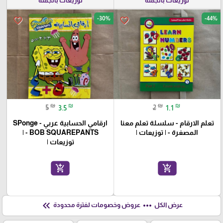
توزيعات بالجملة
توزيعات بالجملة
-30%
-44%
favorite_border
favorite_border
₪
₪
₪
₪
5
3.5
2
1.1
تعلم الارقام - سلسلة تعلم معنا
ارقامي الحسابية عربي - SPonge
المصغرة - | توزيعات |
BOB SQUAREPANTS - |
توزيعات |
add_shopping_cart
add_shopping_cart
keyboard_double_arrow_left
more_horiz
عرض الكل
عروض وخصومات لفترة محدودة