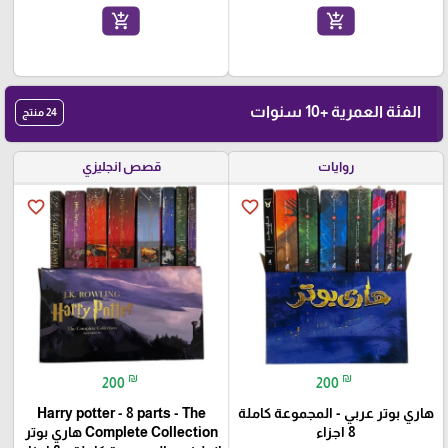
add_shopping_cart
add_shopping_cart
الفئة العمرية +10 سنوات
24 منتج
روايات
قصص انجليزي
favorite_border
favorite_border
₪
₪
200
200
هاري بوتر عربي - المجموعة كاملة
Harry potter - 8 parts - The
8 اجزاء
Complete Collection هاري بوتر