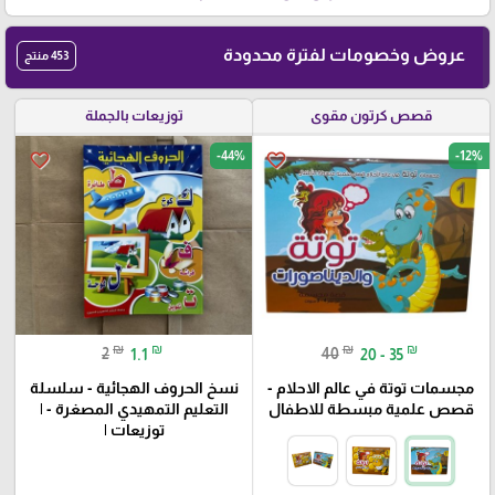
عروض وخصومات لفترة محدودة
453 منتج
قصص كرتون مقوى
توزيعات بالجملة
-44%
-12%
favorite_border
favorite_border
₪
₪
₪
₪
2
1.1
40
20 - 35
مجسمات توتة في عالم الاحلام -
نسخ الحروف الهجائية - سلسلة
قصص علمية مبسطة للاطفال
التعليم التمهيدي المصغرة - |
توزيعات |