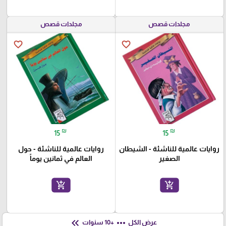
مجلدات قصص
مجلدات قصص
favorite_border
favorite_border
₪
₪
15
15
روايات عالمية للناشئة - الشيطان
روايات عالمية للناشئة - حول
الصغير
العالم في ثمانين يوماً
add_shopping_cart
add_shopping_cart
keyboard_double_arrow_left
more_horiz
عرض الكل
+10 سنوات