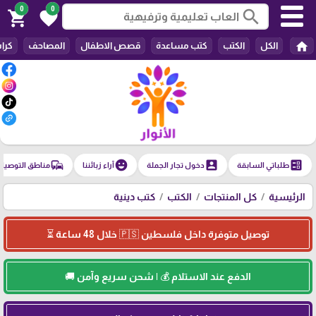
0
0
search
shopping_cart
favorite
home
الكل
الكتب
كتب مساعدة
قصص الاطفال
المصاحف
كرا
commute
emoji_emotions
account_box
ballot
طلباتي السابقة
دخول تجار الجملة
آراء زبائننا
مناطق التوصيل
الرئيسية
كل المنتجات
الكتب
كتب دينية
توصيل متوفرة داخل فلسطين 🇵🇸 خلال 48 ساعة ⏳
الدفع عند الاستلام 💰 | شحن سريع وآمن 🚚