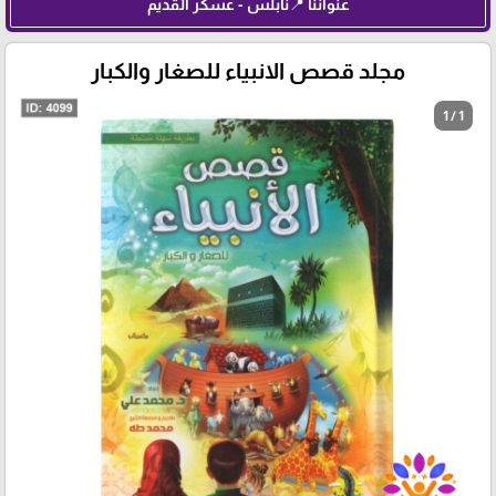
عنواننا 📍نابلس - عسكر القديم
مجلد قصص الانبياء للصغار والكبار
1 / 1