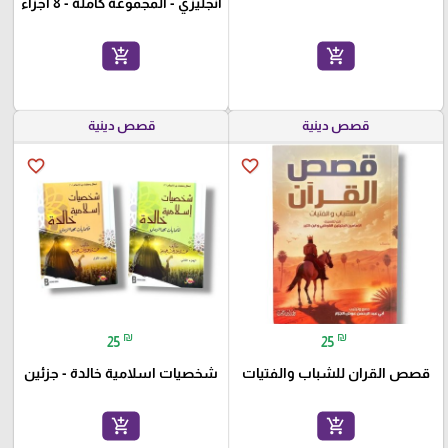
انجليزي - المجموعة كاملة - 8 اجزاء
add_shopping_cart
add_shopping_cart
قصص دينية
قصص دينية
favorite_border
favorite_border
₪
₪
25
25
قصص القران للشباب والفتيات
شخصيات اسلامية خالدة - جزئين
add_shopping_cart
add_shopping_cart