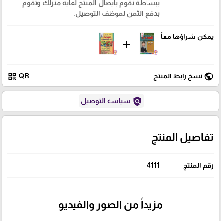
ببساطة نقوم بايصال المنتج لغاية منزلك وتقوم
بدفع الثمن لموظف التوصيل.
يمكن شراؤها معاً
add
qr_code
public
نسخ رابط المنتج
QR
policy
سياسة التوصيل
تفاصيل المنتج
رقم المنتج
4111
مزيداً من الصور والفيديو