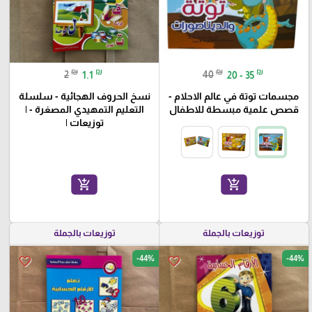
₪
₪
₪
₪
2
1.1
40
20 - 35
مجسمات توتة في عالم الاحلام -
نسخ الحروف الهجائية - سلسلة
قصص علمية مبسطة للاطفال
التعليم التمهيدي المصغرة - |
توزيعات |
add_shopping_cart
add_shopping_cart
توزيعات بالجملة
توزيعات بالجملة
-44%
-44%
favorite_border
favorite_border