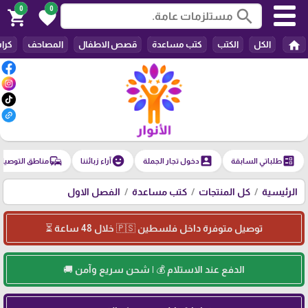
0
0
search
shopping_cart
favorite
home
الكل
الكتب
كتب مساعدة
قصص الاطفال
المصاحف
كرا
commute
emoji_emotions
account_box
ballot
طلباتي السابقة
دخول تجار الجملة
آراء زبائننا
مناطق التوصيل
الرئيسية
كل المنتجات
كتب مساعدة
الفصل الاول
توصيل متوفرة داخل فلسطين 🇵🇸 خلال 48 ساعة ⏳
الدفع عند الاستلام 💰 | شحن سريع وآمن 🚚