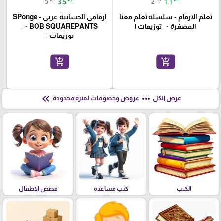
5
3.5
2
1.1
تعلم الارقام - سلسلة تعلم معنا
ارقامي الحسابية عربي - SPonge
المصغرة - | توزيعات |
BOB SQUAREPANTS - |
توزيعات |
add_shopping_cart
add_shopping_cart
keyboard_double_arrow_left
more_horiz
عرض الكل
عروض وخصومات لفترة محدودة
الكتب
كتب مساعدة
قصص الاطفال