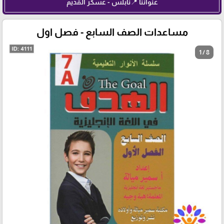
عنواننا 📍نابلس - عسكر القديم
مساعدات الصف السابع - فصل اول
1 / 8