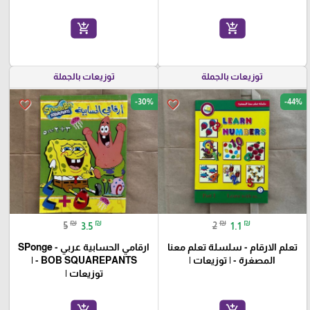
add_shopping_cart
add_shopping_cart
توزيعات بالجملة
توزيعات بالجملة
-30%
-44%
favorite_border
favorite_border
₪
₪
₪
₪
5
3.5
2
1.1
تعلم الارقام - سلسلة تعلم معنا
ارقامي الحسابية عربي - SPonge
المصغرة - | توزيعات |
BOB SQUAREPANTS - |
توزيعات |