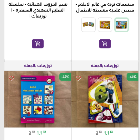
مجسمات توتة في عالم الاحلام -
نسخ الحروف الهجائية - سلسلة
قصص علمية مبسطة للاطفال
التعليم التمهيدي المصغرة - |
توزيعات |
add_shopping_cart
add_shopping_cart
توزيعات بالجملة
توزيعات بالجملة
-44%
-44%
favorite_border
favorite_border
₪
₪
₪
₪
2
1.1
2
1.1