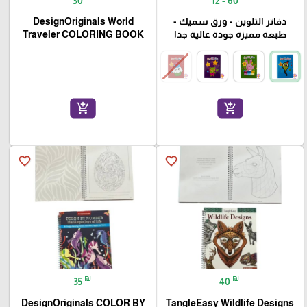
30
12 - 60
دفاتر التلوين - ورق سميك -
DesignOriginals World
طبعة مميزة جودة عالية جدا
Traveler COLORING BOOK
add_shopping_cart
add_shopping_cart
favorite_border
favorite_border
₪
₪
35
40
DesignOriginals COLOR BY
TangleEasy Wildlife Designs