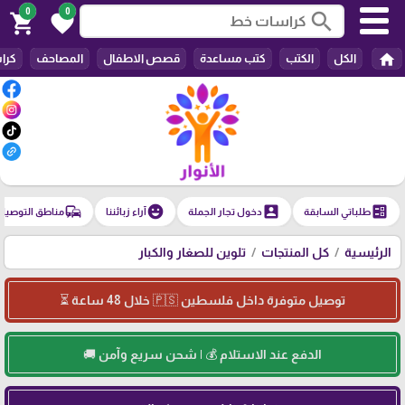
0
0
search
shopping_cart
favorite
home
الكل
الكتب
كتب مساعدة
قصص الاطفال
المصاحف
كرا
commute
emoji_emotions
account_box
ballot
طلباتي السابقة
دخول تجار الجملة
آراء زبائننا
مناطق التوصيل
الرئيسية
كل المنتجات
تلوين للصغار والكبار
توصيل متوفرة داخل فلسطين 🇵🇸 خلال 48 ساعة ⏳
الدفع عند الاستلام 💰 | شحن سريع وآمن 🚚