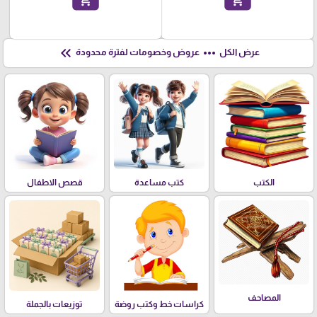
add_shopping_cart
add_shopping_cart
keyboard_double_arrow_left
more_horiz
عرض الكل
عروض وخصومات لفترة محدودة
الكتب
كتب مساعدة
قصص الاطفال
المصاحف
كراسات خط وكتب روضة
توزيعات بالجملة