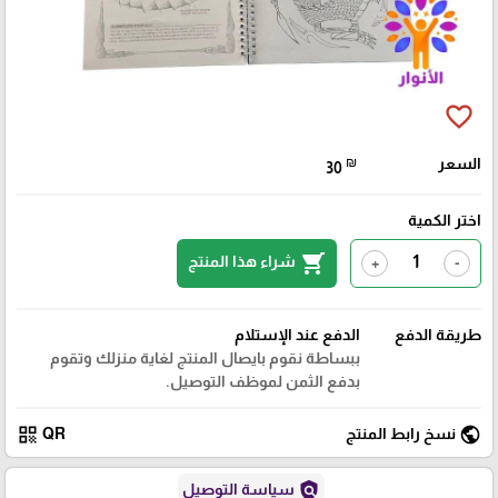
favorite_border
السعر
₪
30
اختر الكمية
shopping_cart
شراء هذا المنتج
+
-
طريقة الدفع
الدفع عند الإستلام
ببساطة نقوم بايصال المنتج لغاية منزلك وتقوم
بدفع الثمن لموظف التوصيل.
qr_code
public
نسخ رابط المنتج
QR
policy
سياسة التوصيل