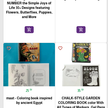
NUMBER the Simple Joys of
Life 30+ Designs featuring
Flowers, Butterflies, Puppies,
and More
add_shopping_cart
add_shopping_cart
favorite_border
favorite_border
₪
₪
25
35
maat - Coloring book inspired
CHALK-STYLE GARDEN
by ancient Egypt
COLORING BOOK color With
All Types of Markers, Gel Pens