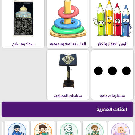
تلوين للصغار والكبار
العاب تعليمية وترفيهية
سجاد ومسابح
مستلزمات عامة
ستاندات المصاحف
الفئات العمرية