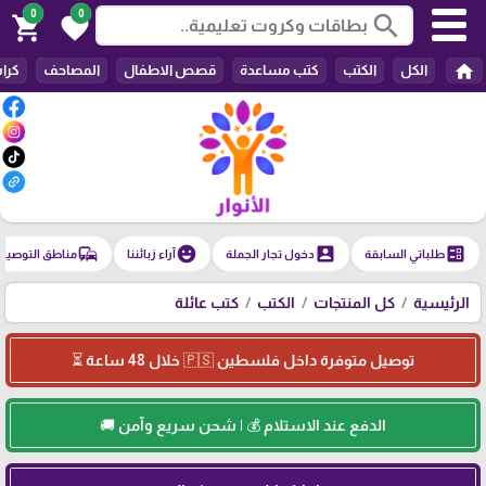
0
0
search
shopping_cart
favorite
home
الكل
الكتب
كتب مساعدة
قصص الاطفال
المصاحف
كرا
commute
emoji_emotions
account_box
ballot
طلباتي السابقة
دخول تجار الجملة
آراء زبائننا
مناطق التوصيل
الرئيسية
كل المنتجات
الكتب
كتب عائلة
توصيل متوفرة داخل فلسطين 🇵🇸 خلال 48 ساعة ⏳
الدفع عند الاستلام 💰 | شحن سريع وآمن 🚚