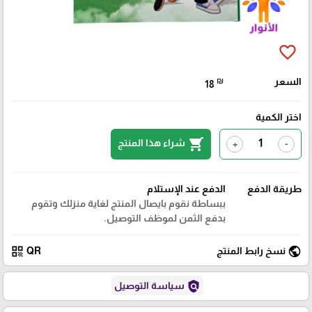
favorite_border
السعر
₪
18
اختر الكمية
shopping_cart
شراء هذا المنتج
+
-
طريقة الدفع
الدفع عند الإستلام
ببساطة نقوم بايصال المنتج لغاية منزلك وتقوم
بدفع الثمن لموظف التوصيل.
qr_code
public
نسخ رابط المنتج
QR
policy
سياسة التوصيل