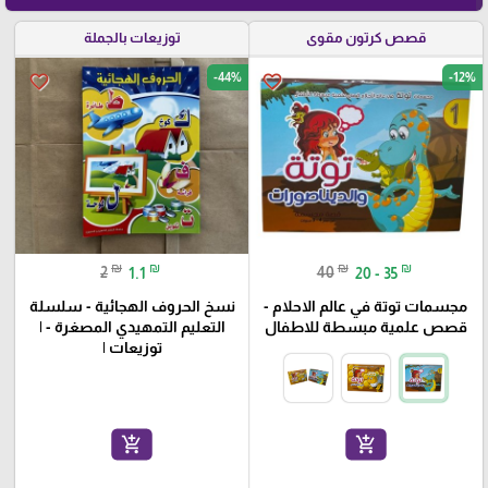
قصص كرتون مقوى
توزيعات بالجملة
-44%
-12%
favorite_border
favorite_border
₪
₪
₪
₪
2
1.1
40
20 - 35
مجسمات توتة في عالم الاحلام -
نسخ الحروف الهجائية - سلسلة
قصص علمية مبسطة للاطفال
التعليم التمهيدي المصغرة - |
توزيعات |
add_shopping_cart
add_shopping_cart