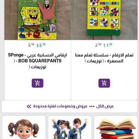
₪
₪
₪
₪
5
3.5
2
1.1
تعلم الارقام - سلسلة تعلم معنا
ارقامي الحسابية عربي - SPonge
المصغرة - | توزيعات |
BOB SQUAREPANTS - |
توزيعات |
add_shopping_cart
add_shopping_cart
keyboard_double_arrow_left
more_horiz
عرض الكل
عروض وخصومات لفترة محدودة