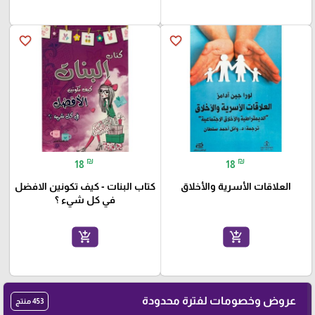
favorite_border
favorite_border
₪
₪
18
18
العلاقات الأسرية والأخلاق
كتاب البنات - كيف تكونين الافضل
في كل شيء ؟
add_shopping_cart
add_shopping_cart
عروض وخصومات لفترة محدودة
453 منتج