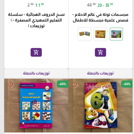
₪
₪
₪
₪
2
1.1
40
20 - 35
مجسمات توتة في عالم الاحلام -
نسخ الحروف الهجائية - سلسلة
قصص علمية مبسطة للاطفال
التعليم التمهيدي المصغرة - |
توزيعات |
add_shopping_cart
add_shopping_cart
توزيعات بالجملة
توزيعات بالجملة
-44%
-44%
favorite_border
favorite_border