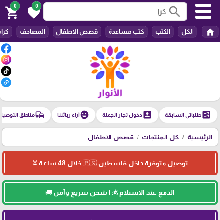
0
0
search
shopping_cart
favorite
home
الكل
الكتب
كتب مساعدة
قصص الاطفال
المصاحف
كرا
commute
emoji_emotions
account_box
ballot
طلباتي السابقة
دخول تجار الجملة
آراء زبائننا
مناطق التوصيل
الرئيسية
كل المنتجات
قصص الاطفال
توصيل متوفرة داخل فلسطين 🇵🇸 خلال 48 ساعة ⏳
الدفع عند الاستلام 💰 | شحن سريع وآمن 🚚