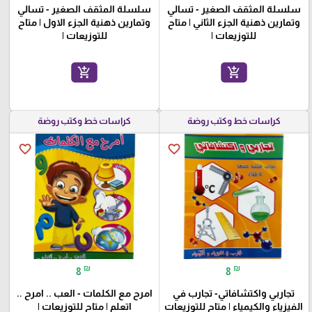
سلسلة المثقف الصغير - تسالي
سلسلة المثقف الصغير - تسالي
وتمارين ذهنية الجزء الثاني | متاح
وتمارين ذهنية الجزء الاول | متاح
للتوزيعات |
للتوزيعات |
add_shopping_cart
add_shopping_cart
كراسات خط وكتب روضة
كراسات خط وكتب روضة
favorite_border
favorite_border
₪
₪
8
8
تجاربي واكتشافاتي- تجارب في
امرح مع الكلمات - العب .. امرح ..
الفيزياء والكيمياء | متاح للتوزيعات
اتعلم | متاح للتوزيعات |