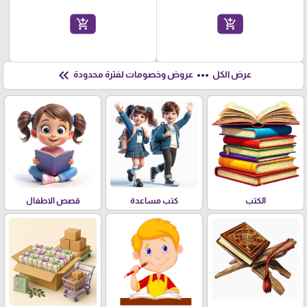
add_shopping_cart
add_shopping_cart
keyboard_double_arrow_left
more_horiz
عرض الكل
عروض وخصومات لفترة محدودة
الكتب
كتب مساعدة
قصص الاطفال