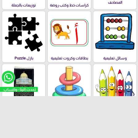
المصاحف
كراسات خط وكتب روضة
توزيعات بالجملة
وسائل تعليمية
بطاقات وكروت تعليمية
بازل Puzzle
تلوين للصغار والكبار
العاب تعليمية وترفيهية
سجاد ومسابح