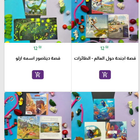
₪
₪
12
12
قصة اجنحة حول العالم - الطائرات
قصة ديناصور اسمه ارلو
add_shopping_cart
add_shopping_cart
favorite_border
favorite_border