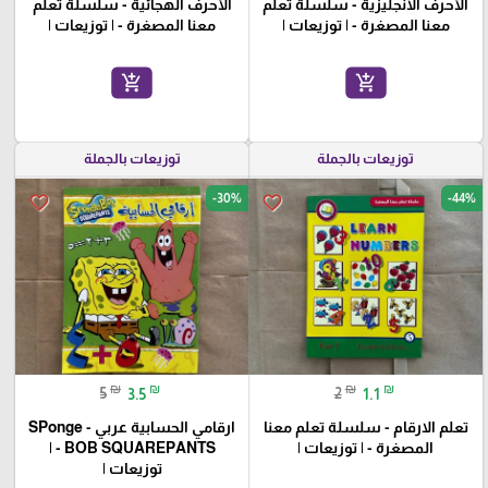
الأحرف الانجليزية - سلسلة تعلم
الأحرف الهجائية - سلسلة تعلم
معنا المصغرة - | توزيعات |
معنا المصغرة - | توزيعات |
add_shopping_cart
add_shopping_cart
توزيعات بالجملة
توزيعات بالجملة
-30%
-44%
favorite_border
favorite_border
₪
₪
₪
₪
5
3.5
2
1.1
تعلم الارقام - سلسلة تعلم معنا
ارقامي الحسابية عربي - SPonge
المصغرة - | توزيعات |
BOB SQUAREPANTS - |
توزيعات |