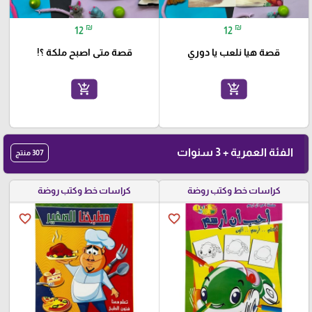
₪
₪
12
12
قصة هيا نلعب يا دوري
قصة متى اصبح ملكة ؟!
add_shopping_cart
add_shopping_cart
الفئة العمرية + 3 سنوات
307 منتج
كراسات خط وكتب روضة
كراسات خط وكتب روضة
favorite_border
favorite_border