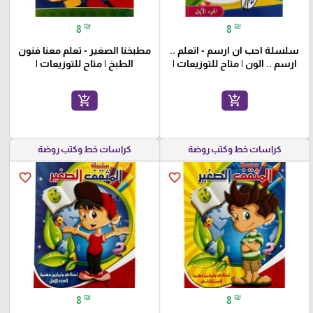
₪
₪
8
8
سلسلة احب ان ارسم - اتعلم ..
مطبخنا الصغير - تعلم معنا فنون
ارسم .. الون | متاح للتوزيعات |
الطبخ | متاح للتوزيعات |
add_shopping_cart
add_shopping_cart
كراسات خط وكتب روضة
كراسات خط وكتب روضة
favorite_border
favorite_border
₪
₪
8
8