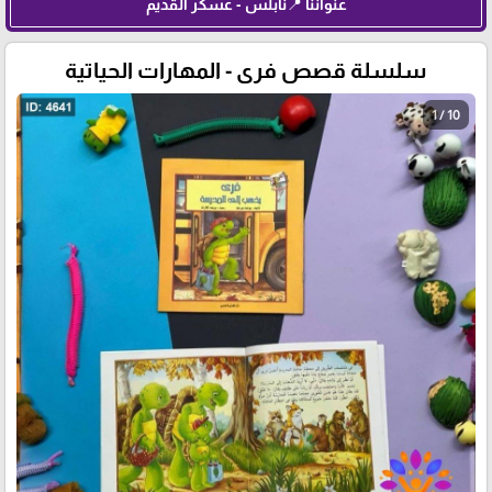
عنواننا 📍نابلس - عسكر القديم
سلسلة قصص فرى - المهارات الحياتية
1 / 10