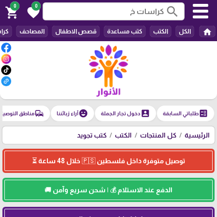
0
0
search
shopping_cart
favorite
home
الكل
الكتب
كتب مساعدة
قصص الاطفال
المصاحف
كرا
commute
emoji_emotions
account_box
ballot
طلباتي السابقة
دخول تجار الجملة
آراء زبائننا
مناطق التوصيل
الرئيسية
كل المنتجات
الكتب
كتب تجويد
توصيل متوفرة داخل فلسطين 🇵🇸 خلال 48 ساعة ⏳
الدفع عند الاستلام 💰 | شحن سريع وآمن 🚚