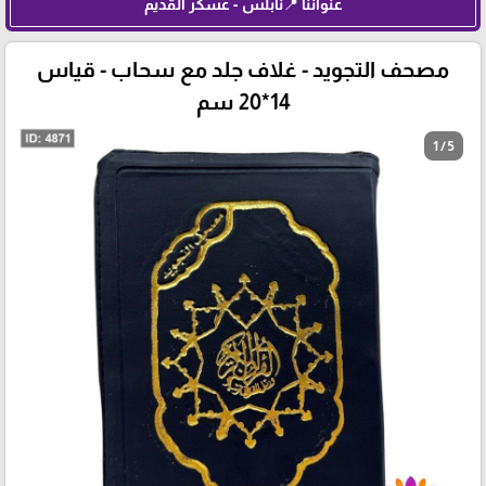
عنواننا 📍نابلس - عسكر القديم
مصحف التجويد - غلاف جلد مع سحاب - قياس
14*20 سم
1 / 5