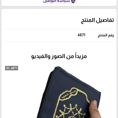
policy
سياسة التوصيل
تفاصيل المنتج
رقم المنتج
4871
مزيداً من الصور والفيديو