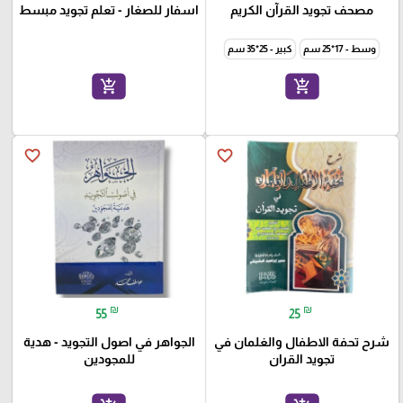
مصحف تجويد القرآن الكريم
اسفار للصغار - تعلم تجويد مبسط
وسط - 17*25 سم
كبير - 25*35 سم
add_shopping_cart
add_shopping_cart
favorite_border
favorite_border
₪
₪
55
25
شرح تحفة الاطفال والغلمان في
الجواهر في اصول التجويد - هدية
تجويد القران
للمجودين