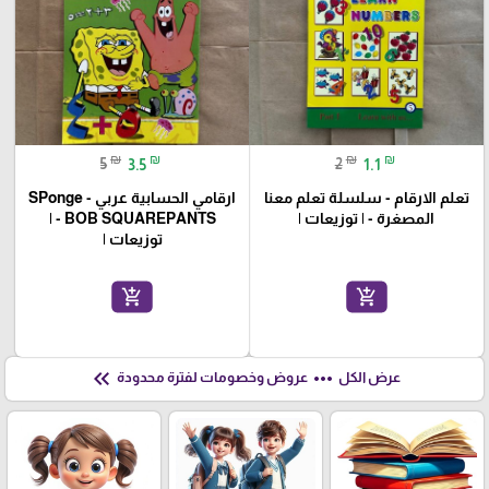
₪
₪
₪
₪
5
3.5
2
1.1
تعلم الارقام - سلسلة تعلم معنا
ارقامي الحسابية عربي - SPonge
المصغرة - | توزيعات |
BOB SQUAREPANTS - |
توزيعات |
add_shopping_cart
add_shopping_cart
keyboard_double_arrow_left
more_horiz
عرض الكل
عروض وخصومات لفترة محدودة