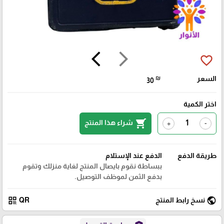
arrow_back_ios
arrow_forward_ios
favorite_border
السعر
₪
30
اختر الكمية
shopping_cart
شراء هذا المنتج
+
-
طريقة الدفع
الدفع عند الإستلام
ببساطة نقوم بايصال المنتج لغاية منزلك وتقوم
بدفع الثمن لموظف التوصيل.
qr_code
public
نسخ رابط المنتج
QR