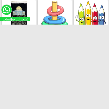
تحدث الينا - واتساب
تلوين للصغار والكبار
العاب تعليمية وترفيهية
سجاد ومسابح
مستلزمات عامة
ستاندات المصاحف
الفئات العمرية