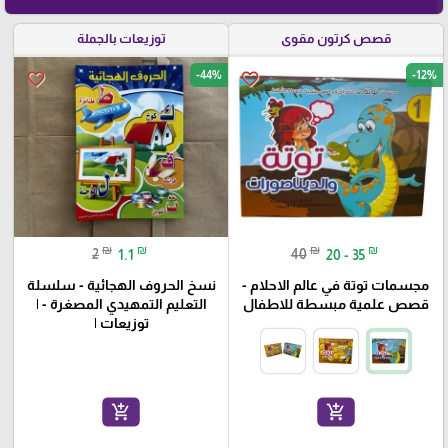
قصص كرتون مقوى
توزيعات بالجملة
-44%
-12%
favorite_border
favorite_border
₪
₪
₪
₪
2
1.1
40
20 - 35
مجسمات توتة في عالم الاحلام -
نسخ الحروف الهجائية - سلسلة
قصص علمية مبسطة للاطفال
التعليم التمهيدي المصغرة - |
توزيعات |
add_shopping_cart
add_shopping_cart