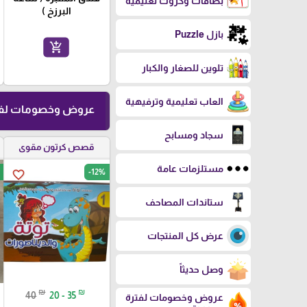
بطاقات وكروت تعليمية
البرزخ )
بازل Puzzle
add_shopping_cart
تلوين للصغار والكبار
العاب تعليمية وترفيهية
عروض وخصومات لفت
سجاد ومسابح
قصص كرتون مقوى
مستلزمات عامة
-12%
favorite_border
ستاندات المصاحف
عرض كل المنتجات
وصل حديثاً
₪
₪
40
20 - 35
عروض وخصومات لفترة