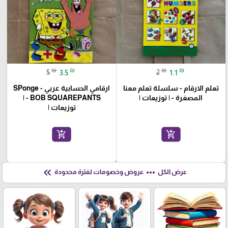
₪
₪
₪
₪
5
3.5
2
1.1
تعلم الارقام - سلسلة تعلم معنا
ارقامي الحسابية عربي - SPonge
المصغرة - | توزيعات |
BOB SQUAREPANTS - |
توزيعات |
add_shopping_cart
add_shopping_cart
keyboard_double_arrow_left
more_horiz
عرض الكل
عروض وخصومات لفترة محدودة