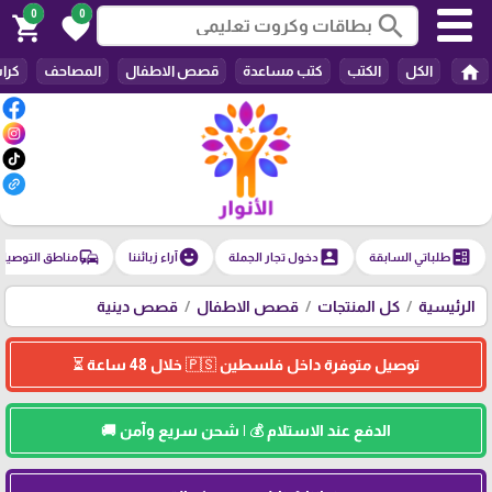
0
0
search
shopping_cart
favorite
home
الكل
الكتب
كتب مساعدة
قصص الاطفال
المصاحف
كرا
commute
emoji_emotions
account_box
ballot
طلباتي السابقة
دخول تجار الجملة
آراء زبائننا
مناطق التوصيل
الرئيسية
كل المنتجات
قصص الاطفال
قصص دينية
توصيل متوفرة داخل فلسطين 🇵🇸 خلال 48 ساعة ⏳
الدفع عند الاستلام 💰 | شحن سريع وآمن 🚚