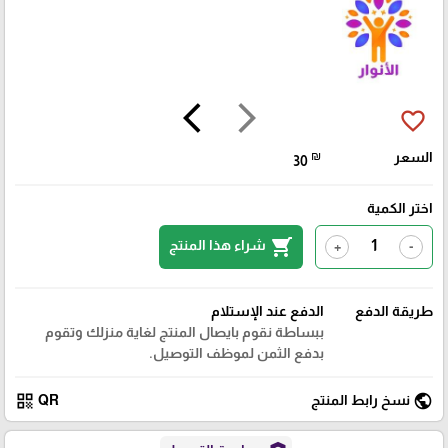
arrow_back_ios
arrow_forward_ios
favorite_border
السعر
₪
30
اختر الكمية
shopping_cart
شراء هذا المنتج
+
-
طريقة الدفع
الدفع عند الإستلام
ببساطة نقوم بايصال المنتج لغاية منزلك وتقوم
بدفع الثمن لموظف التوصيل.
qr_code
public
نسخ رابط المنتج
QR