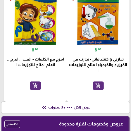
₪
₪
8
8
تجاربي واكتشافاتي- تجارب في
امرح مع الكلمات - العب .. امرح ..
الفيزياء والكيمياء | متاح للتوزيعات
اتعلم | متاح للتوزيعات |
|
add_shopping_cart
add_shopping_cart
keyboard_double_arrow_left
more_horiz
عرض الكل
+ 3 سنوات
عروض وخصومات لفترة محدودة
453 منتج