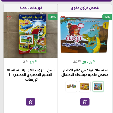
قصص كرتون مقوى
توزيعات بالجملة
-44%
-12%
favorite_border
favorite_border
₪
₪
₪
₪
2
1.1
40
20 - 35
مجسمات توتة في عالم الاحلام -
نسخ الحروف الهجائية - سلسلة
قصص علمية مبسطة للاطفال
التعليم التمهيدي المصغرة - |
توزيعات |
add_shopping_cart
add_shopping_cart