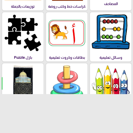
المصاحف
كراسات خط وكتب روضة
توزيعات بالجملة
وسائل تعليمية
بطاقات وكروت تعليمية
بازل Puzzle
تلوين للصغار والكبار
العاب تعليمية وترفيهية
سجاد ومسابح