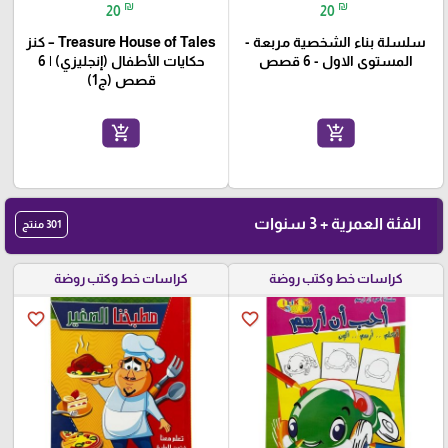
₪
₪
20
20
سلسلة بناء الشخصية مربعة -
Treasure House of Tales – كنز
المستوى الاول - 6 قصص
حكايات الأطفال (إنجليزي) | 6
قصص (ج1)
add_shopping_cart
add_shopping_cart
الفئة العمرية + 3 سنوات
301 منتج
كراسات خط وكتب روضة
كراسات خط وكتب روضة
favorite_border
favorite_border