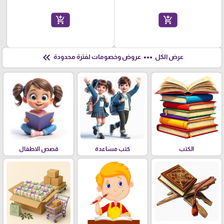
add_shopping_cart
add_shopping_cart
keyboard_double_arrow_left
more_horiz
عرض الكل
عروض وخصومات لفترة محدودة
الكتب
كتب مساعدة
قصص الاطفال