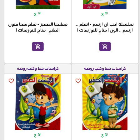
₪
₪
8
8
سلسلة احب ان ارسم - اتعلم ..
مطبخنا الصغير - تعلم معنا فنون
ارسم .. الون | متاح للتوزيعات |
الطبخ | متاح للتوزيعات |
add_shopping_cart
add_shopping_cart
كراسات خط وكتب روضة
كراسات خط وكتب روضة
favorite_border
favorite_border
₪
₪
8
8