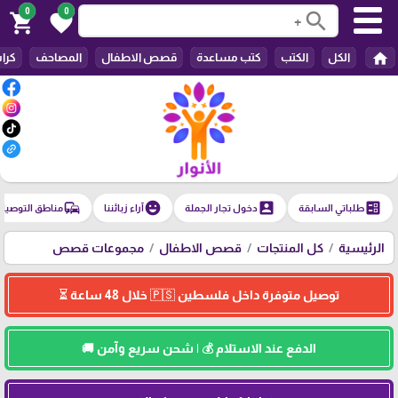
0
0
search
shopping_cart
favorite
home
الكل
الكتب
كتب مساعدة
قصص الاطفال
المصاحف
كرا
commute
emoji_emotions
account_box
ballot
طلباتي السابقة
دخول تجار الجملة
آراء زبائننا
مناطق التوصيل
الرئيسية
كل المنتجات
قصص الاطفال
مجموعات قصص
توصيل متوفرة داخل فلسطين 🇵🇸 خلال 48 ساعة ⏳
الدفع عند الاستلام 💰 | شحن سريع وآمن 🚚