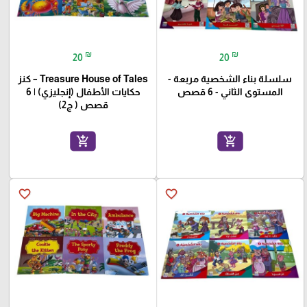
₪
₪
20
20
سلسلة بناء الشخصية مربعة -
Treasure House of Tales – كنز
المستوى الثاني - 6 قصص
حكايات الأطفال (إنجليزي) | 6
قصص ( ج2)
add_shopping_cart
add_shopping_cart
favorite_border
favorite_border