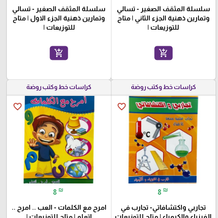
سلسلة المثقف الصغير - تسالي
سلسلة المثقف الصغير - تسالي
وتمارين ذهنية الجزء الثاني | متاح
وتمارين ذهنية الجزء الاول | متاح
للتوزيعات |
للتوزيعات |
add_shopping_cart
add_shopping_cart
كراسات خط وكتب روضة
كراسات خط وكتب روضة
favorite_border
favorite_border
₪
₪
8
8
تجاربي واكتشافاتي- تجارب في
امرح مع الكلمات - العب .. امرح ..
الفيزياء والكيمياء | متاح للتوزيعات
اتعلم | متاح للتوزيعات |