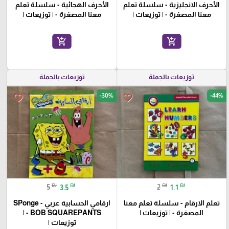
الأحرف الانجليزية - سلسلة تعلم
الأحرف الهجائية - سلسلة تعلم
معنا المصغرة - | توزيعات |
معنا المصغرة - | توزيعات |
add_shopping_cart
add_shopping_cart
توزيعات بالجملة
توزيعات بالجملة
-30%
-44%
favorite_border
favorite_border
₪
₪
₪
₪
5
3.5
2
1.1
تعلم الارقام - سلسلة تعلم معنا
ارقامي الحسابية عربي - SPonge
المصغرة - | توزيعات |
BOB SQUAREPANTS - |
توزيعات |