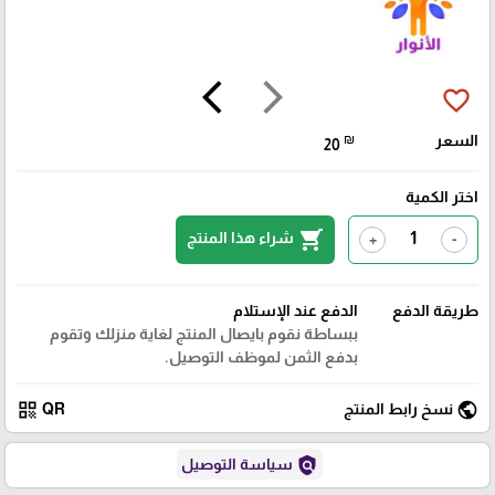
arrow_back_ios
arrow_forward_ios
favorite_border
السعر
₪
20
اختر الكمية
shopping_cart
شراء هذا المنتج
+
-
طريقة الدفع
الدفع عند الإستلام
ببساطة نقوم بايصال المنتج لغاية منزلك وتقوم
بدفع الثمن لموظف التوصيل.
qr_code
public
نسخ رابط المنتج
QR
policy
سياسة التوصيل