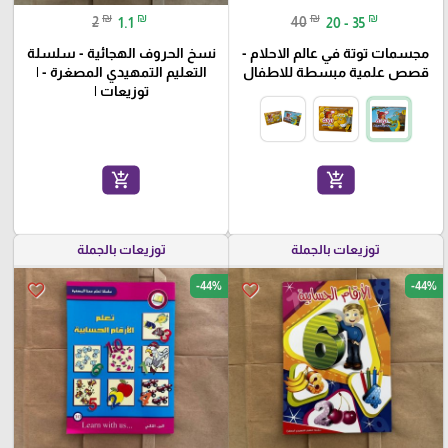
₪
₪
₪
₪
2
1.1
40
20 - 35
مجسمات توتة في عالم الاحلام -
نسخ الحروف الهجائية - سلسلة
قصص علمية مبسطة للاطفال
التعليم التمهيدي المصغرة - |
توزيعات |
add_shopping_cart
add_shopping_cart
توزيعات بالجملة
توزيعات بالجملة
-44%
-44%
favorite_border
favorite_border