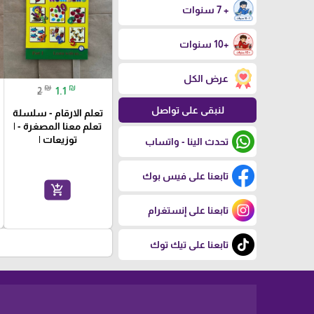
+ 7 سنوات
+10 سنوات
عرض الكل
₪
₪
2
1.1
لنبقى على تواصل
تعلم الارقام - سلسلة
تعلم معنا المصغرة - |
توزيعات |
تحدث الينا - واتساب
تابعنا على فيس بوك
add_shopping_cart
تابعنا على إنستغرام
تابعنا على تيك توك