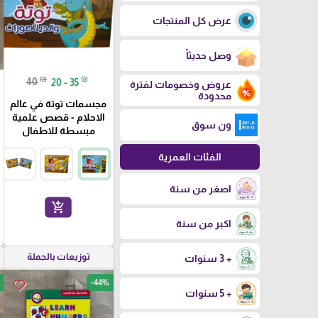
عرض كل المنتجات
وصل حديثاً
₪
₪
40
20 - 35
عروض وخصومات لفترة
محدودة
مجسمات توتة في عالم
الاحلام - قصص علمية
ون سوق
مبسطة للاطفال
الفئات العمرية
اصغر من سنة
add_shopping_cart
اكبر من سنة
توزيعات بالجملة
+ 3 سنوات
-44%
favorite_border
+ 5 سنوات