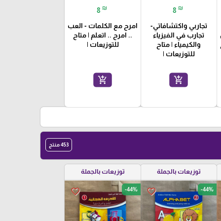
₪
₪
8
8
تجاربي واكتشافاتي-
امرح مع الكلمات - العب
تجارب في الفيزياء
.. امرح .. اتعلم | متاح
والكيمياء | متاح
للتوزيعات |
للتوزيعات |
add_shopping_cart
add_shopping_cart
453 منتج
توزيعات بالجملة
توزيعات بالجملة
-44%
-44%
favorite_border
favorite_border