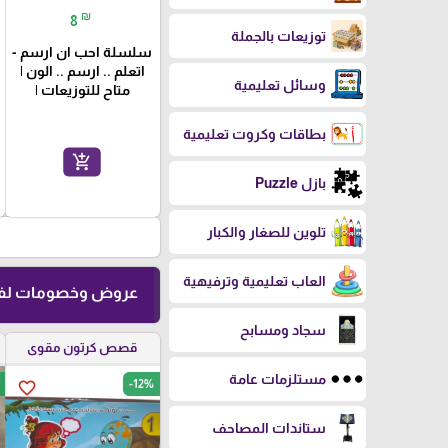
₪
8
توزيعات بالجملة
سلسلة احب ان ارسم -
اتعلم .. ارسم .. الون |
وسائل تعليمية
متاح للتوزيعات |
بطاقات وكروت تعليمية
add_shopping_cart
بازل Puzzle
تلوين للصغار والكبار
العاب تعليمية وترفيهية
عروض وخصومات لفت
سجاد ومسابح
قصص كرتون مقوى
مستلزمات عامة
-12%
favorite_border
ستاندات المصاحف