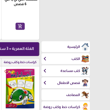
6 قصص
add_shopping_cart
الرئيسية
الفئة العمرية + 3 سنوات
chevron_left
الكتب
كراسات خط وكتب روضة
chevron_left
كتب مساعدة
favorite_border
chevron_left
قصص الاطفال
المصاحف
كراسات خط وكتب روضة