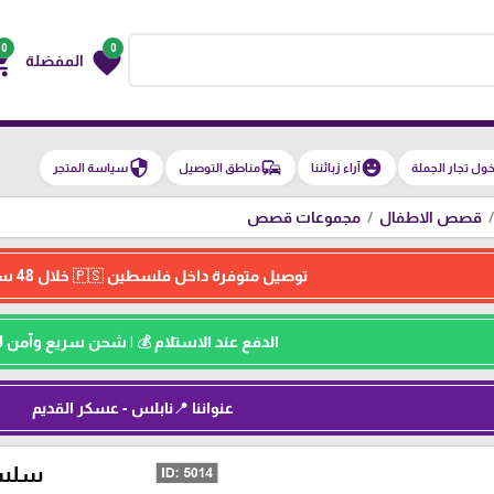
0
0
g_cart
favorite
المفضلة
security
commute
emoji_emotions
ول تجار الجملة
آراء زبائننا
مناطق التوصيل
سياسة المتجر
قصص الاطفال
مجموعات قصص
توصيل متوفرة داخل فلسطين 🇵🇸 خلال 48 ساعة ⏳
الدفع عند الاستلام 💰 | شحن سريع وآمن 
عنواننا 📍نابلس - عسكر القديم
سلسلة