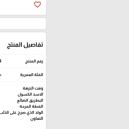
favorite_border
تفاصيل المنتج
رقم المنتج
4
الفئة العمرية
+ 3 س
وقت النزهة
الاسد الكسول
البطريق الضائع
القطة المرحة
الولد الذي صرخ على الذئب
التعاون