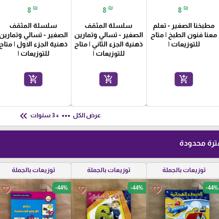
₪
₪
₪
8
8
8
مطبخنا الصغير - تعلم
سلسلة المثقف
سلسلة المثقف
معنا فنون الطبخ | متاح
الصغير - تسالي وتمارين
الصغير - تسالي وتمارين
للتوزيعات |
ذهنية الجزء الثاني | متاح
ذهنية الجزء الاول | متاح
للتوزيعات |
للتوزيعات |
add_shopping_cart
add_shopping_cart
add_shopping_cart
keyboard_double_arrow_left
more_horiz
عرض الكل
+ 3 سنوات
رة محدودة
توزيعات بالجملة
توزيعات بالجملة
توزيعات بالجملة
-44%
-44%
-44%
favorite_border
favorite_border
favorite_border