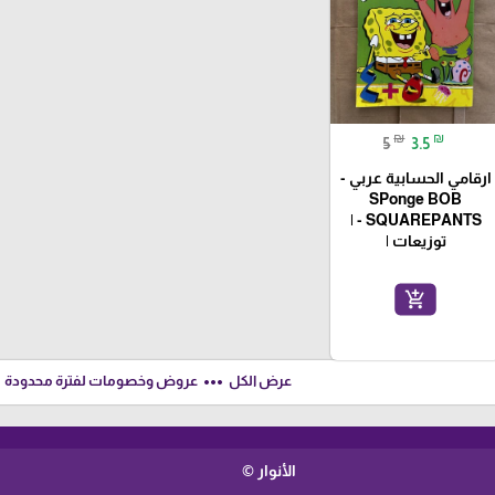
₪
₪
5
3.5
ارقامي الحسابية عربي -
SPonge BOB
SQUAREPANTS - |
توزيعات |
add_shopping_cart
ft
more_horiz
عرض الكل
عروض وخصومات لفترة محدودة
الأنوار ©