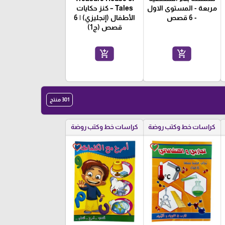
مربعة - المستوى الاول
Tales – كنز حكايات
- 6 قصص
الأطفال (إنجليزي) | 6
قصص (ج1)
add_shopping_cart
add_shopping_cart
301 منتج
كراسات خط وكتب روضة
كراسات خط وكتب روضة
favorite_border
favorite_border