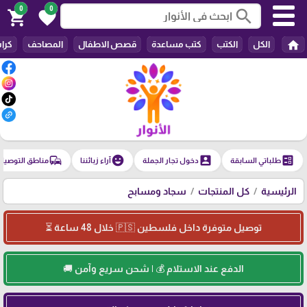
0
0
search
shopping_cart
favorite
home
الكل
الكتب
كتب مساعدة
قصص الاطفال
المصاحف
كرا
commute
emoji_emotions
account_box
ballot
طلباتي السابقة
دخول تجار الجملة
آراء زبائننا
مناطق التوصيل
الرئيسية
كل المنتجات
سجاد ومسابح
توصيل متوفرة داخل فلسطين 🇵🇸 خلال 48 ساعة ⏳
الدفع عند الاستلام 💰 | شحن سريع وآمن 🚚