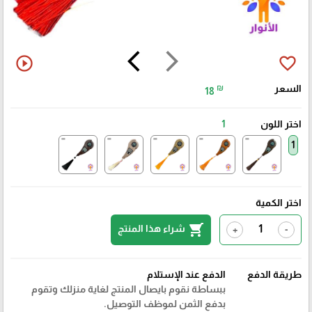
arrow_back_ios
arrow_forward_ios
play_circle_outline
favorite_border
السعر
₪
18
اختر اللون
1
1
اختر الكمية
shopping_cart
شراء هذا المنتج
+
-
طريقة الدفع
الدفع عند الإستلام
ببساطة نقوم بايصال المنتج لغاية منزلك وتقوم
بدفع الثمن لموظف التوصيل.