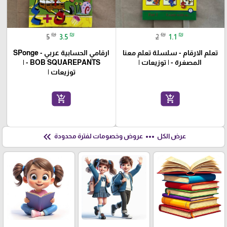
₪
₪
₪
₪
5
3.5
2
1.1
تعلم الارقام - سلسلة تعلم معنا
ارقامي الحسابية عربي - SPonge
المصغرة - | توزيعات |
BOB SQUAREPANTS - |
توزيعات |
add_shopping_cart
add_shopping_cart
keyboard_double_arrow_left
more_horiz
عرض الكل
عروض وخصومات لفترة محدودة