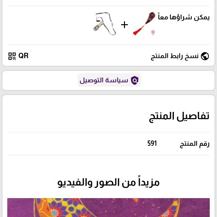
يمكن شراؤها معاً
add
qr_code
public
نسخ رابط المنتج
QR
policy
سياسة التوصيل
تفاصيل المنتج
رقم المنتج
591
مزيداً من الصور والفيديو