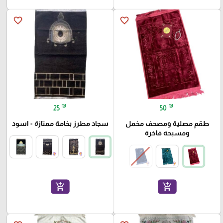
favorite_border
favorite_border
₪
₪
25
50
طقم مصلية ومصحف مخمل
سجاد مطرز بخامة ممتازة - اسود
ومسبحة فاخرة
add_shopping_cart
add_shopping_cart