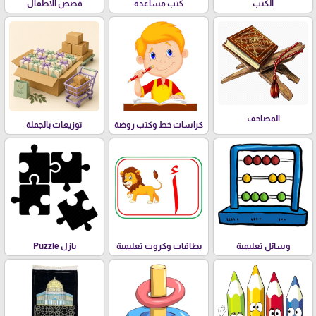
الكتب
كتب مساعدة
قصص الاطفال
المصاحف
كراسات خط وكتب روضة
توزيعات بالجملة
وسائل تعليمية
بطاقات وكروت تعليمية
بازل Puzzle