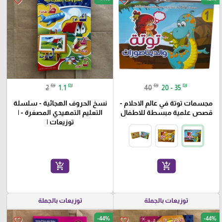
favorite_border
favorite_border
₪
₪
₪
₪
2
1.1
40
20 - 35
مجسمات توتة في عالم الاحلام -
نسخ الحروف الهجائية - سلسلة
قصص علمية مبسطة للاطفال
التعليم التمهيدي المصغرة - |
توزيعات |
add_shopping_cart
add_shopping_cart
توزيعات بالجملة
توزيعات بالجملة
-44%
-44%
favorite_border
favorite_border