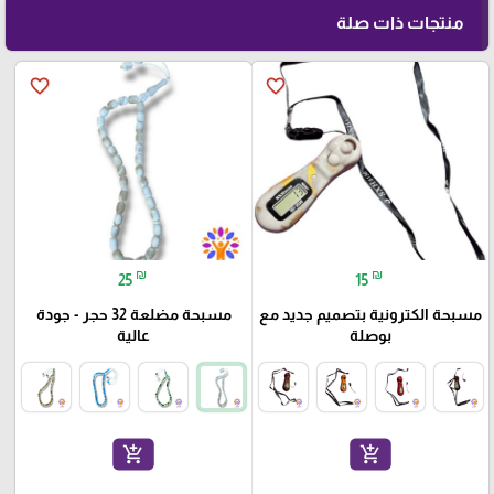
منتجات ذات صلة
favorite_border
favorite_border
₪
₪
25
15
مسبحة الكترونية بتصميم جديد مع
مسبحة مضلعة 32 حجر - جودة
بوصلة
عالية
add_shopping_cart
add_shopping_cart