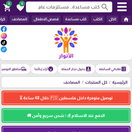
0
0
search
shopping_cart
favorite
home
الكل
الكتب
كتب مساعدة
قصص الاطفال
المصاحف
كرا
commute
emoji_emotions
account_box
ballot
طلباتي السابقة
دخول تجار الجملة
آراء زبائننا
مناطق التوصيل
الرئيسية
كل المنتجات
المصاحف
توصيل متوفرة داخل فلسطين 🇵🇸 خلال 48 ساعة ⏳
الدفع عند الاستلام 💰 | شحن سريع وآمن 🚚