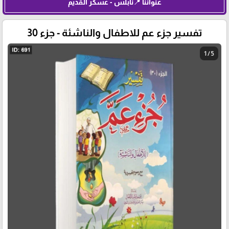
عنواننا 📍نابلس - عسكر القديم
تفسير جزء عم للاطفال والناشئة - جزء 30
1 / 5