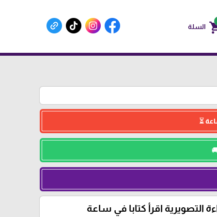
shoppin
السلة
ءة التصويرية اقرأ كتابا في ساعة