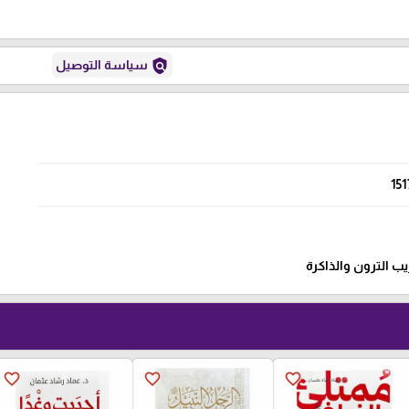
policy
سياسة التوصيل
151
ريب الترون والذاكرة
favorite_border
favorite_border
favorite_border