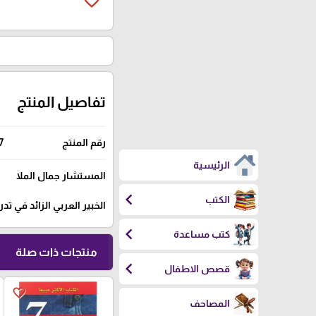
favorite_border
تفاصيل المنتج
رقم المنتج
7
الرئيسية
المستشار جمال الملا
chevron_left
الكتب
الخبير العربي الزائد في تد
chevron_left
كتب مساعدة
منتجات ذات صلة
chevron_left
قصص الاطفال
favorite_border
المصاحف