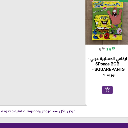
₪
₪
5
3.5
ارقامي الحسابية عربي -
SPonge BOB
SQUAREPANTS - |
توزيعات |
add_shopping_cart
ft
more_horiz
عرض الكل
عروض وخصومات لفترة محدودة