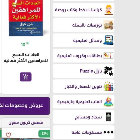
كراسات خط وكتب روضة
توزيعات بالجملة
وسائل تعليمية
₪
18
العادات السبع
بطاقات وكروت تعليمية
للمراهقين الأكثر فعالية
بازل Puzzle
add_shopping_cart
تلوين للصغار والكبار
العاب تعليمية وترفيهية
عروض وخصومات لفت
سجاد ومسابح
قصص كرتون مقوى
مستلزمات عامة
-12%
favorite_border