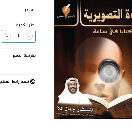
السعر
اختر الكمية
+
-
طريقة الدفع
public
نسخ رابط المنتج